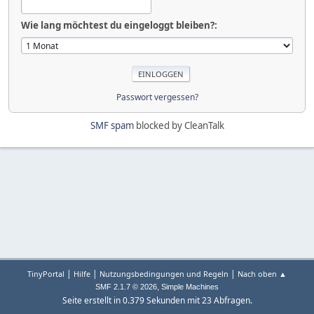
Wie lang möchtest du eingeloggt bleiben?:
Passwort vergessen?
SMF spam
blocked by CleanTalk
|
|
|
TinyPortal
Hilfe
Nutzungsbedingungen und Regeln
Nach oben ▲
,
SMF 2.1.7 © 2026
Simple Machines
Seite erstellt in 0.379 Sekunden mit 23 Abfragen.