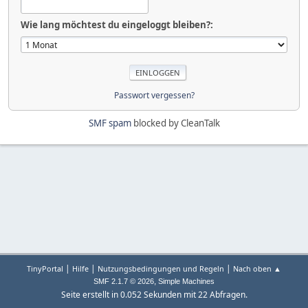
Wie lang möchtest du eingeloggt bleiben?:
Passwort vergessen?
SMF spam
blocked by CleanTalk
|
|
|
TinyPortal
Hilfe
Nutzungsbedingungen und Regeln
Nach oben ▲
,
SMF 2.1.7 © 2026
Simple Machines
Seite erstellt in 0.052 Sekunden mit 22 Abfragen.