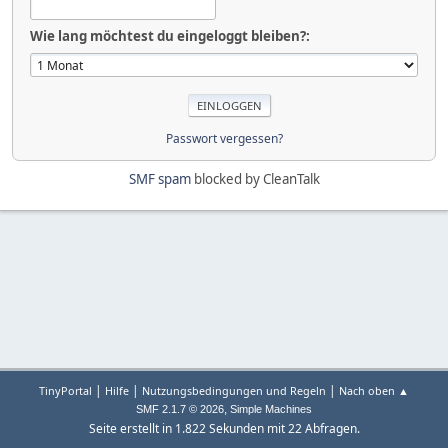
Wie lang möchtest du eingeloggt bleiben?:
Passwort vergessen?
SMF spam
blocked by CleanTalk
|
|
|
TinyPortal
Hilfe
Nutzungsbedingungen und Regeln
Nach oben ▲
,
SMF 2.1.7 © 2026
Simple Machines
Seite erstellt in 1.822 Sekunden mit 22 Abfragen.