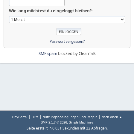
Wie lang möchtest du eingeloggt bleiben?:
Passwort vergessen?
SMF spam
blocked by CleanTalk
|
|
|
TinyPortal
Hilfe
Nutzungsbedingungen und Regeln
Nach oben ▲
,
SMF 2.1.7 © 2026
Simple Machines
Seite erstellt in 0.031 Sekunden mit 22 Abfragen.