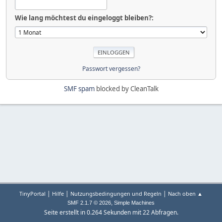
Wie lang möchtest du eingeloggt bleiben?:
Passwort vergessen?
SMF spam
blocked by CleanTalk
|
|
|
TinyPortal
Hilfe
Nutzungsbedingungen und Regeln
Nach oben ▲
,
SMF 2.1.7 © 2026
Simple Machines
Seite erstellt in 0.264 Sekunden mit 22 Abfragen.