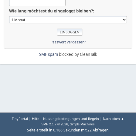
Wie lang möchtest du eingeloggt bleiben?:
Passwort vergessen?
SMF spam
blocked by CleanTalk
|
|
|
TinyPortal
Hilfe
Nutzungsbedingungen und Regeln
Nach oben ▲
,
SMF 2.1.7 © 2026
Simple Machines
Seite erstellt in 0.186 Sekunden mit 22 Abfragen.