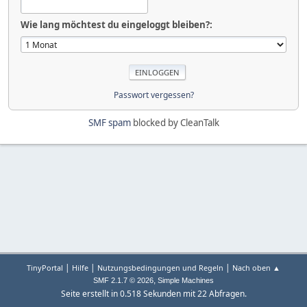
Wie lang möchtest du eingeloggt bleiben?:
Passwort vergessen?
SMF spam
blocked by CleanTalk
|
|
|
TinyPortal
Hilfe
Nutzungsbedingungen und Regeln
Nach oben ▲
,
SMF 2.1.7 © 2026
Simple Machines
Seite erstellt in 0.518 Sekunden mit 22 Abfragen.