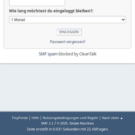
Wie lang möchtest du eingeloggt bleiben?:
Passwort vergessen?
SMF spam
blocked by CleanTalk
|
|
|
TinyPortal
Hilfe
Nutzungsbedingungen und Regeln
Nach oben ▲
,
SMF 2.1.7 © 2026
Simple Machines
Seite erstellt in 0.031 Sekunden mit 22 Abfragen.