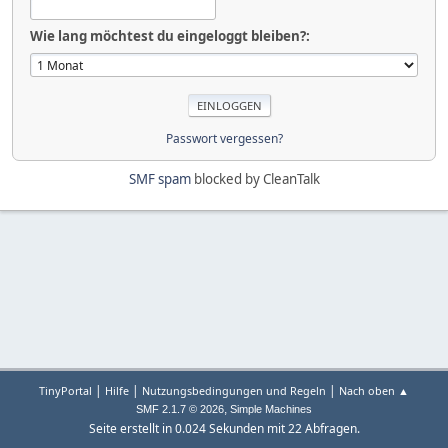
Wie lang möchtest du eingeloggt bleiben?:
Passwort vergessen?
SMF spam
blocked by CleanTalk
|
|
|
TinyPortal
Hilfe
Nutzungsbedingungen und Regeln
Nach oben ▲
,
SMF 2.1.7 © 2026
Simple Machines
Seite erstellt in 0.024 Sekunden mit 22 Abfragen.