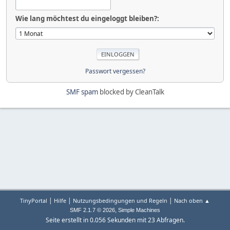
Wie lang möchtest du eingeloggt bleiben?:
Passwort vergessen?
SMF spam
blocked by CleanTalk
|
|
|
TinyPortal
Hilfe
Nutzungsbedingungen und Regeln
Nach oben ▲
,
SMF 2.1.7 © 2026
Simple Machines
Seite erstellt in 0.056 Sekunden mit 23 Abfragen.