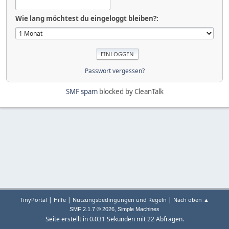
Wie lang möchtest du eingeloggt bleiben?:
Passwort vergessen?
SMF spam
blocked by CleanTalk
|
|
|
TinyPortal
Hilfe
Nutzungsbedingungen und Regeln
Nach oben ▲
,
SMF 2.1.7 © 2026
Simple Machines
Seite erstellt in 0.031 Sekunden mit 22 Abfragen.