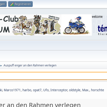
ggen
Registrieren
Auspuff enger an den Rahmen verlegen
►
ki
,
Marco1971
,
harbo
,
opat7
,
Ufo
,
Interceptor
,
oldstyle
,
Max.
,
horschte
er an den Rahmen verlegen