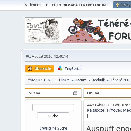
Willkommen im Forum „
YAMAHA TENERE FORUM
“.
Einlo
06. August 2026, 12:40:14
Übersicht
TinyPortal
YAMAHA TENERE FORUM
Forum
Technik
Ténéré 700
►
►
►
Suche
Online
446 Gäste, 11 Benutzer
Kaisasoze
,
T7Xover
,
Mec
[]
Auspuff eng
Erweiterte Suche