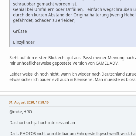
schraubbar gemacht worden ist.
Genial bei Umfallern oder Unfällen, einfach wegschrauben u
durch den kurzen Abstand der Originalhalterung (wenig Hebel
gefährdet, Schaden zu erleiden,
Grüsse
Einzylinder
Sieht auf den ersten Blick echt gut aus. Passt meiner Meinung nach
mir unhoeflicherweise gepostete Version von CAMEL ADV.
Leider weiss ich noch nicht, wann ich wieder nach Deutschland zur
etwas sicherlich bauen evtl auch in Kleinserie. Man muesste es blos
31. August 2020, 17:58:15
@mike,HRO
Das hört sich ja hoch interessant an
Da lt. PHOTOS nicht unmittelbar am Fahrgestell geschweißt wird, halt