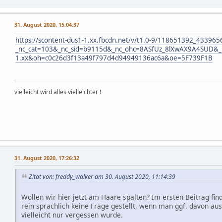
31. August 2020, 15:04:37
https://scontent-dus1-1.xx.fbcdn.net/v/t1.0-9/118651392_433
_nc_cat=103&_nc_sid=b9115d&_nc_ohc=8ASfUz_8lXwAX9A4SUD&_n
1.xx&oh=c0c26d3f13a49f797d4d94949136ac6a&oe=5F739F1B
vielleicht wird alles vielleichter !
31. August 2020, 17:26:32
Zitat von: freddy_walker am 30. August 2020, 11:14:39
Wollen wir hier jetzt am Haare spalten? Im ersten Beitrag fin
rein sprachlich keine Frage gestellt, wenn man ggf. davon au
vielleicht nur vergessen wurde.