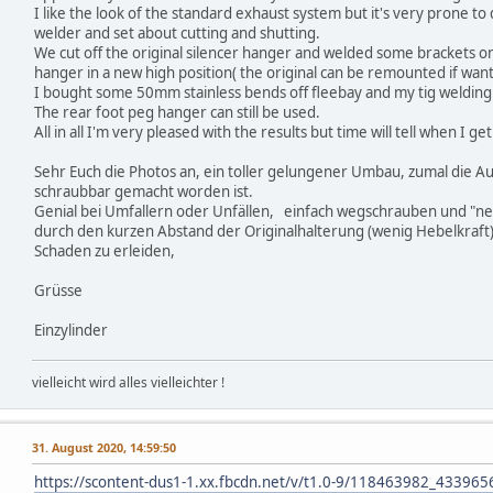
I like the look of the standard exhaust system but it's very prone to 
welder and set about cutting and shutting.
We cut off the original silencer hanger and welded some brackets 
hanger in a new high position( the original can be remounted if want
I bought some 50mm stainless bends off fleebay and my tig welding g
The rear foot peg hanger can still be used.
All in all I'm very pleased with the results but time will tell when I ge
Sehr Euch die Photos an, ein toller gelungener Umbau, zumal die Au
schraubbar gemacht worden ist.
Genial bei Umfallern oder Unfällen, einfach wegschrauben und "ne
durch den kurzen Abstand der Originalhalterung (wenig Hebelkraft
Schaden zu erleiden,
Grüsse
Einzylinder
vielleicht wird alles vielleichter !
31. August 2020, 14:59:50
https://scontent-dus1-1.xx.fbcdn.net/v/t1.0-9/118463982_433