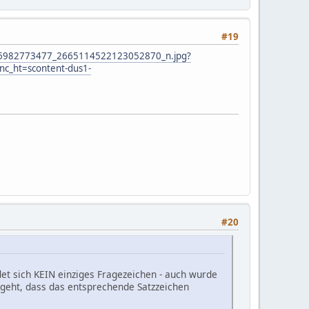
#19
9656982773477_2665114522123052870_n.jpg?
c_ht=scontent-dus1-
#20
det sich KEIN einziges Fragezeichen - auch wurde
sgeht, dass das entsprechende Satzzeichen