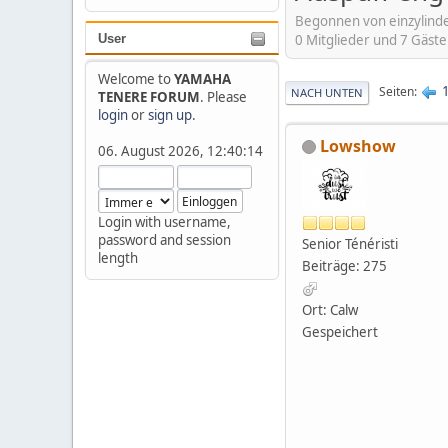
Begonnen von einzylinde
0 Mitglieder und 7 Gäst
User
Welcome to
YAMAHA
Seiten
NACH UNTEN
TENERE FORUM
. Please
login
or
sign up
.
Lowshow
06. August 2026, 12:40:14
Login with username,
password and session
Senior Ténéristi
length
Beiträge: 275
Ort: Calw
Gespeichert