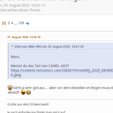
r, 29. August 2020, 16:02:13
e betrachten dieses Thema.
1
3
4
...
109
2
31. August 2020, 12:42:19
Zitat von: Mike-HRO am 29. August 2020, 18:41:34
Moin,
Meinst du das Teil von CAMEL ADV?
https://content.invisioncic.com/l283619/monthly_2020_08/
0.jpeg
Sieht ja sehr geil aus.... aber vor dem Abstellen im Regen muss d
absäuft
Grüße aus dem Schwarzwald
Je nach Anforderung findet man mich auf: