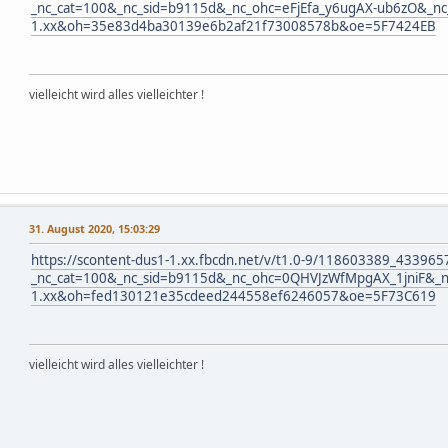
_nc_cat=100&_nc_sid=b9115d&_nc_ohc=eFjEfa_y6ugAX-ub6zO&_nc_
1.xx&oh=35e83d4ba30139e6b2af21f73008578b&oe=5F7424EB
vielleicht wird alles vielleichter !
31. August 2020, 15:03:29
https://scontent-dus1-1.xx.fbcdn.net/v/t1.0-9/118603389_433
_nc_cat=100&_nc_sid=b9115d&_nc_ohc=0QHVJzWfMpgAX_1jniF&_nc
1.xx&oh=fed130121e35cdeed244558ef6246057&oe=5F73C619
vielleicht wird alles vielleichter !