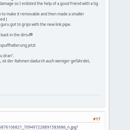
damage so I enlisted the help of a good friend with a tig
on to make it removable and then made a smaller
ed )
uru got to grips with the new link pipe.
t back in the dirt✊🏁
spuffhalterung jetzt
u dran".
), ist der Rahmen dadurch auch weniger gefährdet,
#17
9656876106821_709497228891583686_n.jpg?