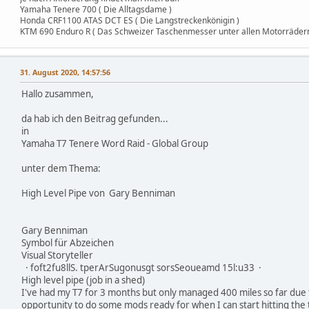
Yamaha Tenere 700 ( Die Alltagsdame )
Honda CRF1100 ATAS DCT ES ( Die Langstreckenkönigin )
KTM 690 Enduro R ( Das Schweizer Taschenmesser unter allen Motorrädern
31. August 2020, 14:57:56
Hallo zusammen,
da hab ich den Beitrag gefunden...
in
Yamaha T7 Tenere Word Raid - Global Group
unter dem Thema:
High Level Pipe von Gary Benniman
Gary Benniman
Symbol für Abzeichen
Visual Storyteller
· foft2fu8llS. tperArSugonusgt sorsSeoueamd 15l:u33 ·
High level pipe (job in a shed)
I've had my T7 for 3 months but only managed 400 miles so far due t
opportunity to do some mods ready for when I can start hitting the t