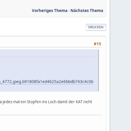
Vorheriges Thema
-
Nächstes Thema
DRUCKEN
#15
IMG_4772.jpeg.b91808fa1ed4625a2e6bbdb743c4c0b
a jedes mal ein Stopfen ins Loch damit der KAT nicht