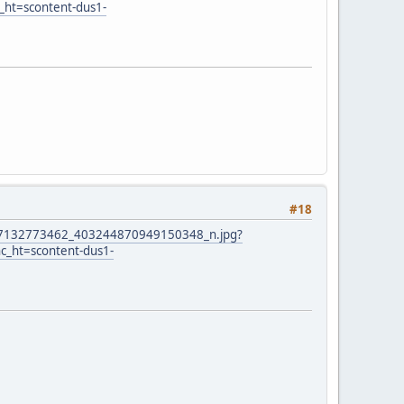
ht=scontent-dus1-
#18
9657132773462_403244870949150348_n.jpg?
_ht=scontent-dus1-