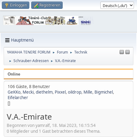
Einloggen
Registrieren
Hauptmenü
YAMAHA TENERE FORUM
Forum
Technik
►
►
Schrauber-Adressen
V.A.-Emirate
►
►
Online
106 Gäste, 8 Benutzer
GeKKo
,
Mecki
,
diethelm
,
Pixxel
,
oildrop
,
Mille
,
Bigmichel
,
Eifelarcher
[]
V.A.-Emirate
Begonnen von yamralf, 18. Mai 2023, 16:15:54
0 Mitglieder und 1 Gast betrachten dieses Thema.