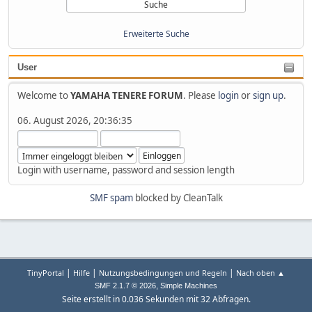
Erweiterte Suche
User
Welcome to
YAMAHA TENERE FORUM
. Please
login
or
sign up
.
06. August 2026, 20:36:35
Login with username, password and session length
SMF spam
blocked by CleanTalk
|
|
|
TinyPortal
Hilfe
Nutzungsbedingungen und Regeln
Nach oben ▲
,
SMF 2.1.7 © 2026
Simple Machines
Seite erstellt in 0.036 Sekunden mit 32 Abfragen.