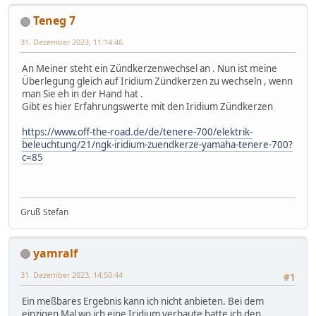
Teneg 7
31. Dezember 2023, 11:14:46
An Meiner steht ein Zündkerzenwechsel an . Nun ist meine
Überlegung gleich auf Iridium Zündkerzen zu wechseln , wenn
man Sie eh in der Hand hat .
Gibt es hier Erfahrungswerte mit den Iridium Zündkerzen
https://www.off-the-road.de/de/tenere-700/elektrik-
beleuchtung/21/ngk-iridium-zuendkerze-yamaha-tenere-700?
c=85
Gruß Stefan
yamralf
31. Dezember 2023, 14:50:44
#1
Ein meßbares Ergebnis kann ich nicht anbieten. Bei dem
einzigen Mal wo ich eine Iridium verbaute hatte ich den