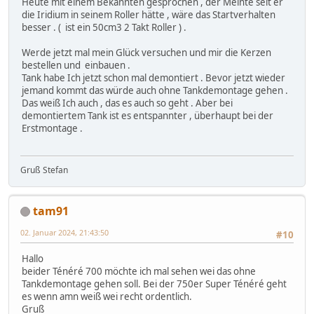
Heute mit einem Bekannten gesprochen , der Meinte seit er
die Iridium in seinem Roller hätte , wäre das Startverhalten
besser . ( ist ein 50cm3 2 Takt Roller ) .
Werde jetzt mal mein Glück versuchen und mir die Kerzen
bestellen und einbauen .
Tank habe Ich jetzt schon mal demontiert . Bevor jetzt wieder
jemand kommt das würde auch ohne Tankdemontage gehen .
Das weiß Ich auch , das es auch so geht . Aber bei
demontiertem Tank ist es entspannter , überhaupt bei der
Erstmontage .
Gruß Stefan
tam91
02. Januar 2024, 21:43:50
#10
Hallo
beider Ténéré 700 möchte ich mal sehen wei das ohne
Tankdemontage gehen soll. Bei der 750er Super Ténéré geht
es wenn amn weiß wei recht ordentlich.
Gruß