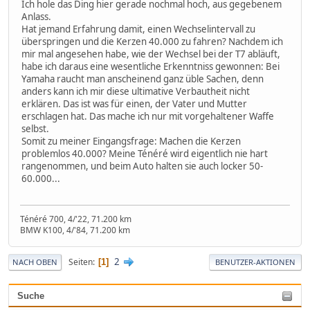
Ich hole das Ding hier gerade nochmal hoch, aus gegebenem
Anlass.
Hat jemand Erfahrung damit, einen Wechselintervall zu
überspringen und die Kerzen 40.000 zu fahren? Nachdem ich
mir mal angesehen habe, wie der Wechsel bei der T7 abläuft,
habe ich daraus eine wesentliche Erkenntniss gewonnen: Bei
Yamaha raucht man anscheinend ganz üble Sachen, denn
anders kann ich mir diese ultimative Verbautheit nicht
erklären. Das ist was für einen, der Vater und Mutter
erschlagen hat. Das mache ich nur mit vorgehaltener Waffe
selbst.
Somit zu meiner Eingangsfrage: Machen die Kerzen
problemlos 40.000? Meine Ténéré wird eigentlich nie hart
rangenommen, und beim Auto halten sie auch locker 50-
60.000...
Ténéré 700, 4/'22, 71.200 km
BMW K100, 4/'84, 71.200 km
2
Seiten
1
NACH OBEN
BENUTZER-AKTIONEN
Suche