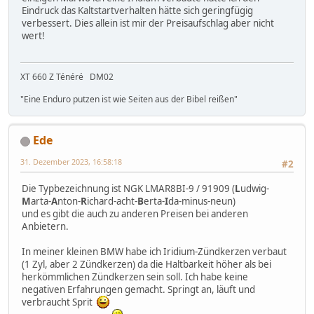
Eindruck das Kaltstartverhalten hätte sich geringfügig
verbessert. Dies allein ist mir der Preisaufschlag aber nicht
wert!
XT 660 Z Ténéré DM02
"Eine Enduro putzen ist wie Seiten aus der Bibel reißen"
Ede
31. Dezember 2023, 16:58:18
#2
Die Typbezeichnung ist NGK LMAR8BI-9 / 91909 (
L
udwig-
M
arta-
A
nton-
R
ichard-acht-
B
erta-
I
da-minus-neun)
und es gibt die auch zu anderen Preisen bei anderen
Anbietern.
In meiner kleinen BMW habe ich Iridium-Zündkerzen verbaut
(1 Zyl, aber 2 Zündkerzen) da die Haltbarkeit höher als bei
herkömmlichen Zündkerzen sein soll. Ich habe keine
negativen Erfahrungen gemacht. Springt an, läuft und
verbraucht Sprit