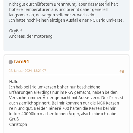
nicht gut durchlüftetem Brennraum), aber das Material hält
höhere Temperaturen aus und brennt daher generell
langsamer ab, deswegen seltener zu wechseln.
Ich hatte noch keinen einzigen Ausfall einer NGK Iridiumkerze.
Gryße!
Andreas, der motorang
tam91
02. Januar 2024, 18:21:07
#6
Hallo
Ich hab bei Iridiumkerzen bisher nur bescheidene
Erfahrungen allerdings nur im PKW gemacht, haben beiden
Versuchen immer Ärger gemacht mit Aussetzern. Der Preis ist
auch ziemlich spinnert. Bei mir kommen nur die NGK Kerzen
rein und gut. Bei der Ténéré 700 halten die Kerzen bei mir
locker 40000km machen keinen Ärger, also bleibe ich dabei.
Gruß
Christoph