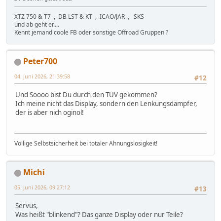
XTZ 750 & T7 , DB LST & KT , ICAO/JAR , SKS
und ab geht er....
Kennt jemand coole FB oder sonstige Offroad Gruppen ?
Peter700
04. Juni 2026, 21:39:58
#12
Und Soooo bist Du durch den TÜV gekommen?
Ich meine nicht das Display, sondern den Lenkungsdämpfer,
der is aber nich oginol!
Völlige Selbstsicherheit bei totaler Ahnungslosigkeit!
Michi
05. Juni 2026, 09:27:12
#13
Servus,
Was heißt "blinkend"? Das ganze Display oder nur Teile?