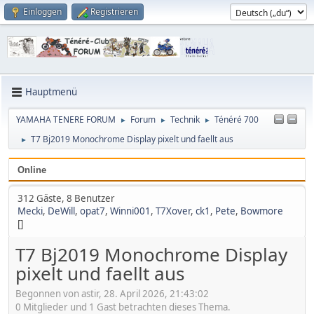
Einloggen
Registrieren
Hauptmenü
YAMAHA TENERE FORUM
Forum
Technik
Ténéré 700
►
►
►
T7 Bj2019 Monochrome Display pixelt und faellt aus
►
Online
312 Gäste, 8 Benutzer
Mecki
,
DeWill
,
opat7
,
Winni001
,
T7Xover
,
ck1
,
Pete
,
Bowmore
[]
T7 Bj2019 Monochrome Display
pixelt und faellt aus
Begonnen von astir, 28. April 2026, 21:43:02
0 Mitglieder und 1 Gast betrachten dieses Thema.