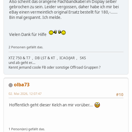
Also scheint das orangene Flachbandkabel im Display selber
gebrochen zu sein. Leider vergossen, daher habe ich mir bei
eBay einen vermeintlich original Ersatz bestellt für 180,-......
Bin mal gespannt. Ich melde.
Vielen Dank für Hilfe
2 Personen gefällt das.
XTZ 750 & T7 , DB LST & KT , ICAO/JAR , SKS
und ab geht er....
Kennt jemand coole FB oder sonstige Offroad Gruppen ?
olba73
02. Mai 2026, 12:07:47
#10
Hoffentlich geht dieser Kelch an mir vorüber...
1 Person(en) gefällt das.