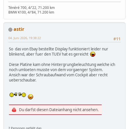
Ténéré 700, 4/'22, 71.200 km
BMW K100, 4/'84, 71.200 km
astir
04. Juni 2026, 19:38:22
#11
So das von Ebay bestellte Display funktioniert leider nur
blinkend, aber fuer den TUEV hat es gereicht
Diese Platine kam ohne Hintergrungbeleuchtung welche ich
noch umloeten musste von dem vorgaenger System.
Ansich war der Schraubaufwand vom Cockpit aber recht
ueberschaubar.
Du darfst diesen Dateianhang nicht ansehen.
2 Personen gefällt das.