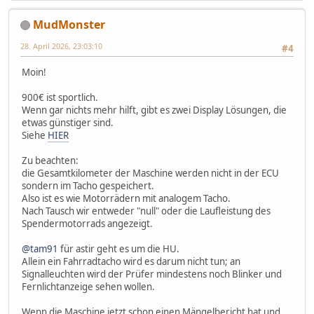
MudMonster
28. April 2026, 23:03:10
#4
Moin!
900€ ist sportlich.
Wenn gar nichts mehr hilft, gibt es zwei Display Lösungen, die
etwas günstiger sind.
Siehe
HIER
Zu beachten:
die Gesamtkilometer der Maschine werden nicht in der ECU
sondern im Tacho gespeichert.
Also ist es wie Motorrädern mit analogem Tacho.
Nach Tausch wir entweder "null" oder die Laufleistung des
Spendermotorrads angezeigt.
@tam91
für astir geht es um die HU.
Allein ein Fahrradtacho wird es darum nicht tun; an
Signalleuchten wird der Prüfer mindestens noch Blinker und
Fernlichtanzeige sehen wollen.
Wenn die Maschine jetzt schon einen Mängelbericht hat und