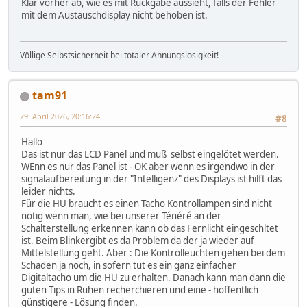
Klär vorher ab, wie es mit Rückgabe aussieht, falls der Fehler
mit dem Austauschdisplay nicht behoben ist.
Völlige Selbstsicherheit bei totaler Ahnungslosigkeit!
tam91
29. April 2026, 20:16:24
#8
Hallo
Das ist nur das LCD Panel und muß selbst eingelötet werden.
WEnn es nur das Panel ist - OK aber wenn es irgendwo in der
signalaufbereitung in der "Intelligenz" des Displays ist hilft das
leider nichts.
Für die HU braucht es einen Tacho Kontrollampen sind nicht
nötig wenn man, wie bei unserer Ténéré an der
Schalterstellung erkennen kann ob das Fernlicht eingeschltet
ist. Beim Blinkergibt es da Problem da der ja wieder auf
Mittelstellung geht. Aber : Die Kontrolleuchten gehen bei dem
Schaden ja noch, in sofern tut es ein ganz einfacher
Digitaltacho um die HU zu erhalten. Danach kann man dann die
guten Tips in Ruhen recherchieren und eine - hoffentlich
günstigere - Lösung finden.