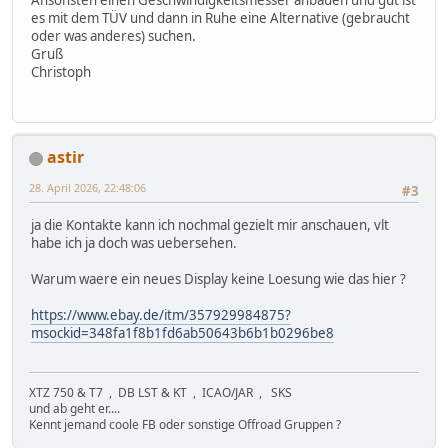
es mit dem TÜV und dann in Ruhe eine Alternative (gebraucht
oder was anderes) suchen.
Gruß
Christoph
astir
28. April 2026, 22:48:06
#3
ja die Kontakte kann ich nochmal gezielt mir anschauen, vlt
habe ich ja doch was uebersehen.
Warum waere ein neues Display keine Loesung wie das hier ?
https://www.ebay.de/itm/357929984875?
msockid=348fa1f8b1fd6ab50643b6b1b0296be8
XTZ 750 & T7 , DB LST & KT , ICAO/JAR , SKS
und ab geht er....
Kennt jemand coole FB oder sonstige Offroad Gruppen ?