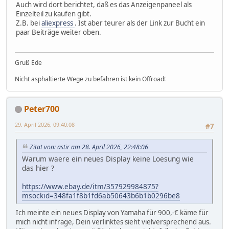
Auch wird dort berichtet, daß es das Anzeigenpaneel als
Einzelteil zu kaufen gibt.
Z.B. bei
aliexpress
. Ist aber teurer als der Link zur Bucht ein
paar Beiträge weiter oben.
Gruß Ede
Nicht asphaltierte Wege zu befahren ist kein Offroad!
Peter700
29. April 2026, 09:40:08
#7
Zitat von: astir am 28. April 2026, 22:48:06
Warum waere ein neues Display keine Loesung wie
das hier ?
https://www.ebay.de/itm/357929984875?
msockid=348fa1f8b1fd6ab50643b6b1b0296be8
Ich meinte ein neues Display von Yamaha für 900,-€ käme für
mich nicht infrage, Dein verlinktes sieht vielversprechend aus.