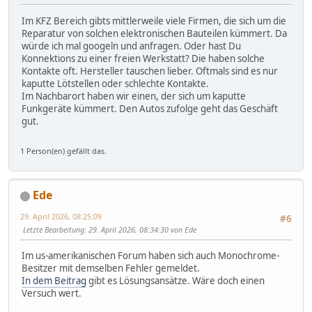
Im KFZ Bereich gibts mittlerweile viele Firmen, die sich um die
Reparatur von solchen elektronischen Bauteilen kümmert. Da
würde ich mal googeln und anfragen. Oder hast Du
Konnektions zu einer freien Werkstatt? Die haben solche
Kontakte oft. Hersteller tauschen lieber. Oftmals sind es nur
kaputte Lötstellen oder schlechte Kontakte.
Im Nachbarort haben wir einen, der sich um kaputte
Funkgeräte kümmert. Den Autos zufolge geht das Geschäft
gut.
1 Person(en) gefällt das.
Ede
29. April 2026, 08:25:09
#6
Letzte Bearbeitung
: 29. April 2026, 08:34:30 von Ede
Im us-amerikanischen Forum haben sich auch Monochrome-
Besitzer mit demselben Fehler gemeldet.
In dem Beitrag
gibt es Lösungsansätze. Wäre doch einen
Versuch wert.