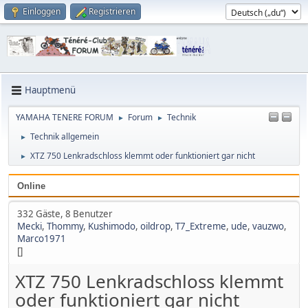
Einloggen
Registrieren
Hauptmenü
YAMAHA TENERE FORUM
Forum
Technik
►
►
Technik allgemein
►
XTZ 750 Lenkradschloss klemmt oder funktioniert gar nicht
►
Online
332 Gäste, 8 Benutzer
Mecki
,
Thommy
,
Kushimodo
,
oildrop
,
T7_Extreme
,
ude
,
vauzwo
,
Marco1971
[]
XTZ 750 Lenkradschloss klemmt
oder funktioniert gar nicht