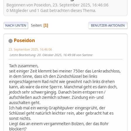
Begonnen von Poseidon, 23. September 2025, 16:46:06
0 Mitglieder und 1 Gast betrachten dieses Thema.
Seiten
1
NACH UNTEN
BENUTZER-AKTIONEN
Poseidon
23. September 2025, 16:46:06
Letzte Bearbeitung
: 20. Oktober 2025, 16:49:08 von Sartene
Tach zusammen,
seit einiger Zeit klemmt bei meiner 750er das Lenkradschloss,
in dem Sinne, dass ich den Zündschlüssel bei links
eingeschlagenem Rad nicht wie gewohnt nach links drehen
kann, als wäre da eine Sperre. Manchmal geht es dann doch,
jedoch sehr schwergängig. Danach beim entsperren /
aufschließen auch ziemlich schwer. Zündung ein- und
ausschalten geht.
Ich hab mal ein wenig Graphitpulver eingesprüht, der
Schlüssel geht natürlich leichter rein, aber gebracht hat es
sonst nichts.
Liegt das an einem vergammelten Bolzen, der das Rohr
blockiert?