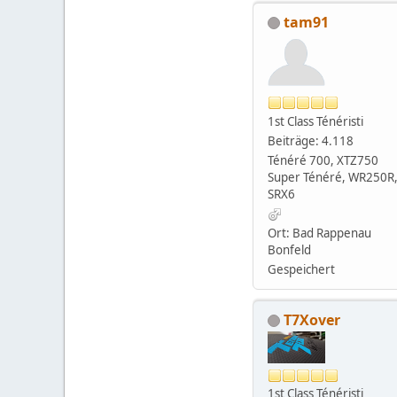
tam91
1st Class Ténéristi
Beiträge: 4.118
Ténéré 700, XTZ750
Super Ténéré, WR250R
SRX6
Ort: Bad Rappenau
Bonfeld
Gespeichert
T7Xover
1st Class Ténéristi