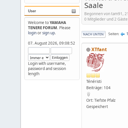
Saale
User
Begonnen von tam91, 2
0 Mitglieder und 2 Gäst
Welcome to
YAMAHA
TENERE FORUM
. Please
login
or
sign up
.
Seiten
NACH UNTEN
07. August 2026, 09:08:52
XTfant
Login with username,
password and session
length
Ténéristi
Beiträge: 104
Ort: Tiefste Pfalz
Gespeichert