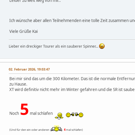
Leider zu weit weg von mir..
Ich wünsche aber allen Teilnehmenden eine tolle Zeit zusammen und
Viele Grüße Kai
Lieber ein dreckiger Tourer als ein sauberer Spinner...
02. Februar 2026, 19:03:47
Bei mir sind das um die 300 Kilometer. Das ist die normale Entfernun
zu Hause.
XT wird definitiv nicht mehr im Winter gefahren und die SR ist saube
5
Noch
mal schlafen
(Und für den ein oder anderen
4
mal schlafen)