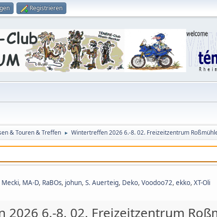
ggen
Registrieren
sen & Touren & Treffen
Wintertreffen 2026 6.-8. 02. Freizeitzentrum Roßmühl
►
,
Mecki
,
MA-D
,
RaBOs
,
johun
,
S. Auerteig
,
Deko
,
Voodoo72
,
ekko
,
XT-Oli
n 2026 6.-8. 02. Freizeitzentrum Ro