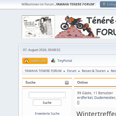
Willkommen im Forum „
YAMAHA TENERE FORUM
“.
Einlo
07. August 2026, 09:08:52
Übersicht
TinyPortal
YAMAHA TENERE FORUM
Forum
Reisen & Touren
Rei
►
►
►
Suche
Online
99 Gäste, 11 Benutzer
erdferkel
,
Dudemeister
[]
Wintertreffe
Erweiterte Suche