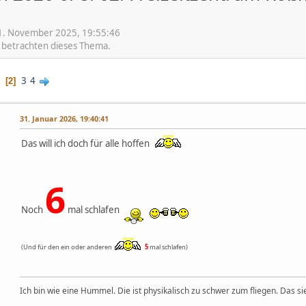
1. November 2025, 19:55:46
e betrachten dieses Thema.
1
3
4
2
31. Januar 2026, 19:40:41
Das will ich doch für alle hoffen
6
Noch
mal schlafen
(Und für den ein oder anderen
5
mal schlafen)
Ich bin wie eine Hummel. Die ist physikalisch zu schwer zum fliegen. Das sie 