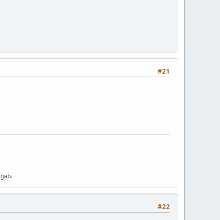
#21
 gab.
#22