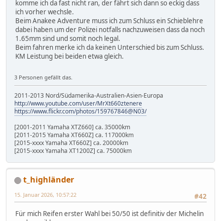
komme ich da fast nicht ran, der fährt sich dann so eckig dass
ich vorher wechsle.
Beim Anakee Adventure muss ich zum Schluss ein Schieblehre
dabei haben um der Polizei notfalls nachzuweisen dass da noch
1.65mm sind und somit noch legal.
Beim fahren merke ich da keinen Unterschied bis zum Schluss.
KM Leistung bei beiden etwa gleich.
3 Personen gefällt das.
2011-2013 Nord/Südamerika-Australien-Asien-Europa
http://www.youtube.com/user/MrXt660ztenere
https://www.flickr.com/photos/159767846@N03/
[2001-2011 Yamaha XTZ660] ca. 35000km
[2011-2015 Yamaha XT660Z] ca. 117000km
[2015-xxxx Yamaha XT660Z] ca. 20000km
[2015-xxxx Yamaha XT1200Z] ca. 75000km
t_highländer
15. Januar 2026, 10:57:22
#42
Für mich Reifen erster Wahl bei 50/50 ist definitiv der Michelin