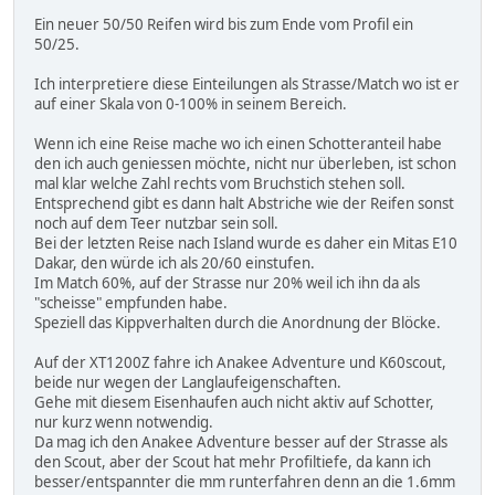
Ein neuer 50/50 Reifen wird bis zum Ende vom Profil ein
50/25.
Ich interpretiere diese Einteilungen als Strasse/Match wo ist er
auf einer Skala von 0-100% in seinem Bereich.
Wenn ich eine Reise mache wo ich einen Schotteranteil habe
den ich auch geniessen möchte, nicht nur überleben, ist schon
mal klar welche Zahl rechts vom Bruchstich stehen soll.
Entsprechend gibt es dann halt Abstriche wie der Reifen sonst
noch auf dem Teer nutzbar sein soll.
Bei der letzten Reise nach Island wurde es daher ein Mitas E10
Dakar, den würde ich als 20/60 einstufen.
Im Match 60%, auf der Strasse nur 20% weil ich ihn da als
"scheisse" empfunden habe.
Speziell das Kippverhalten durch die Anordnung der Blöcke.
Auf der XT1200Z fahre ich Anakee Adventure und K60scout,
beide nur wegen der Langlaufeigenschaften.
Gehe mit diesem Eisenhaufen auch nicht aktiv auf Schotter,
nur kurz wenn notwendig.
Da mag ich den Anakee Adventure besser auf der Strasse als
den Scout, aber der Scout hat mehr Profiltiefe, da kann ich
besser/entspannter die mm runterfahren denn an die 1.6mm