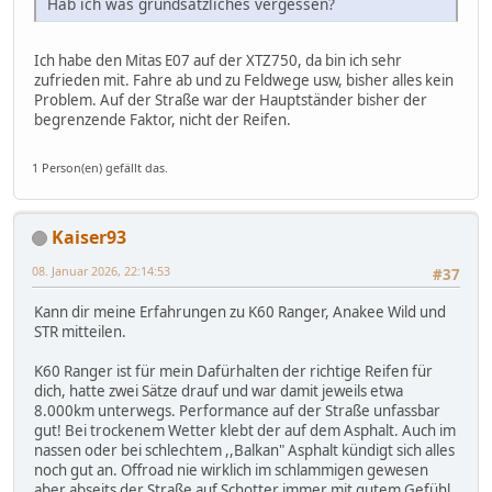
Hab ich was grundsätzliches vergessen?
Ich habe den Mitas E07 auf der XTZ750, da bin ich sehr
zufrieden mit. Fahre ab und zu Feldwege usw, bisher alles kein
Problem. Auf der Straße war der Hauptständer bisher der
begrenzende Faktor, nicht der Reifen.
1 Person(en) gefällt das.
Kaiser93
08. Januar 2026, 22:14:53
#37
Kann dir meine Erfahrungen zu K60 Ranger, Anakee Wild und
STR mitteilen.
K60 Ranger ist für mein Dafürhalten der richtige Reifen für
dich, hatte zwei Sätze drauf und war damit jeweils etwa
8.000km unterwegs. Performance auf der Straße unfassbar
gut! Bei trockenem Wetter klebt der auf dem Asphalt. Auch im
nassen oder bei schlechtem ,,Balkan" Asphalt kündigt sich alles
noch gut an. Offroad nie wirklich im schlammigen gewesen
aber abseits der Straße auf Schotter immer mit gutem Gefühl