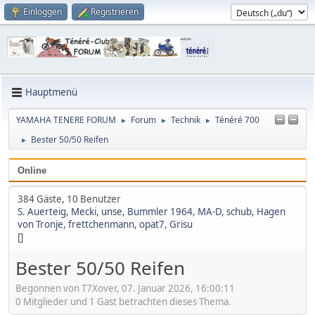
Einloggen
Registrieren
Hauptmenü
YAMAHA TENERE FORUM
Forum
Technik
Ténéré 700
►
►
►
Bester 50/50 Reifen
►
Online
384 Gäste, 10 Benutzer
S. Auerteig
,
Mecki
,
unse
,
Bummler 1964
,
MA-D
,
schub
,
Hagen
von Tronje
,
frettchenmann
,
opat7
,
Grisu
[]
Bester 50/50 Reifen
Begonnen von T7Xover, 07. Januar 2026, 16:00:11
0 Mitglieder und 1 Gast betrachten dieses Thema.