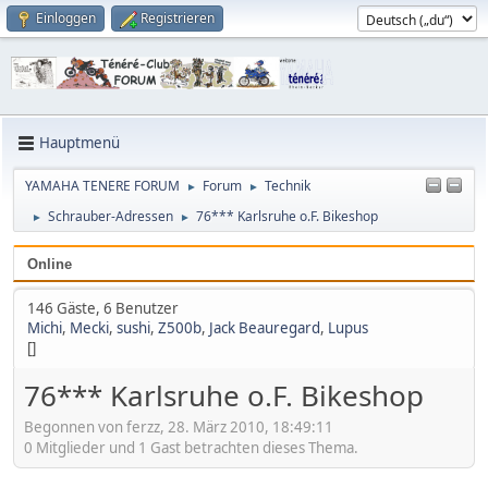
Einloggen
Registrieren
Hauptmenü
YAMAHA TENERE FORUM
Forum
Technik
►
►
Schrauber-Adressen
76*** Karlsruhe o.F. Bikeshop
►
►
Online
146 Gäste, 6 Benutzer
Michi
,
Mecki
,
sushi
,
Z500b
,
Jack Beauregard
,
Lupus
[]
76*** Karlsruhe o.F. Bikeshop
Begonnen von ferzz, 28. März 2010, 18:49:11
0 Mitglieder und 1 Gast betrachten dieses Thema.