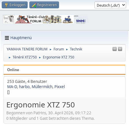
Einloggen
Registrieren
Hauptmenü
YAMAHA TENERE FORUM
Forum
Technik
►
►
Ténéré XTZ750
Ergonomie XTZ 750
►
►
Online
253 Gäste, 4 Benutzer
MA-D
,
harbo
,
Müllermilch
,
Pixxel
[]
Ergonomie XTZ 750
Begonnen von PatHns, 30. April 2026, 09:17:22
0 Mitglieder und 1 Gast betrachten dieses Thema.