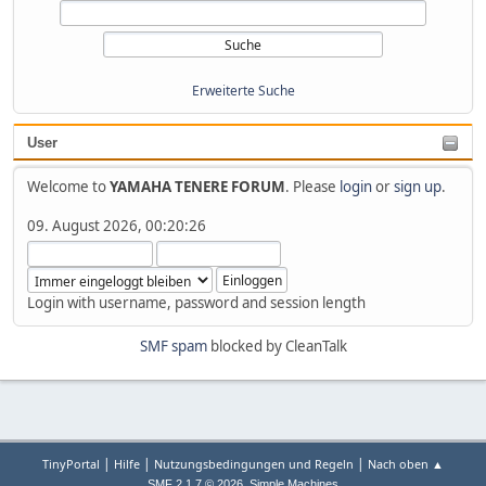
Erweiterte Suche
User
Welcome to
YAMAHA TENERE FORUM
. Please
login
or
sign up
.
09. August 2026, 00:20:26
Login with username, password and session length
SMF spam
blocked by CleanTalk
|
|
|
TinyPortal
Hilfe
Nutzungsbedingungen und Regeln
Nach oben ▲
,
SMF 2.1.7 © 2026
Simple Machines