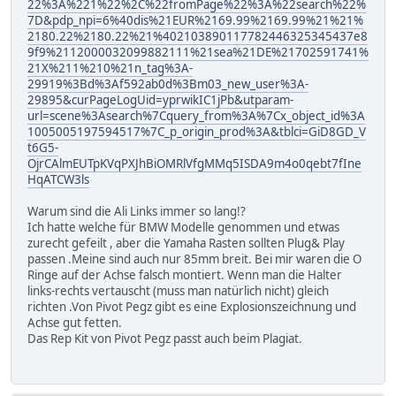
22%3A%221%22%2C%22fromPage%22%3A%22search%22%
7D&pdp_npi=6%40dis%21EUR%2169.99%2169.99%21%21%
2180.22%2180.22%21%402103890117782446325345437e8
9f9%2112000032099882111%21sea%21DE%21702591741%
21X%211%210%21n_tag%3A-
29919%3Bd%3Af592ab0d%3Bm03_new_user%3A-
29895&curPageLogUid=yprwikIC1jPb&utparam-
url=scene%3Asearch%7Cquery_from%3A%7Cx_object_id%3A
1005005197594517%7C_p_origin_prod%3A&tblci=GiD8GD_V
t6G5-
OjrCAlmEUTpKVqPXJhBiOMRlVfgMMq5ISDA9m4o0qebt7fIne
HqATCW3ls
Warum sind die Ali Links immer so lang!?
Ich hatte welche für BMW Modelle genommen und etwas
zurecht gefeilt , aber die Yamaha Rasten sollten Plug& Play
passen .Meine sind auch nur 85mm breit. Bei mir waren die O
Ringe auf der Achse falsch montiert. Wenn man die Halter
links-rechts vertauscht (muss man natürlich nicht) gleich
richten .Von Pivot Pegz gibt es eine Explosionszeichnung und
Achse gut fetten.
Das Rep Kit von Pivot Pegz passt auch beim Plagiat.