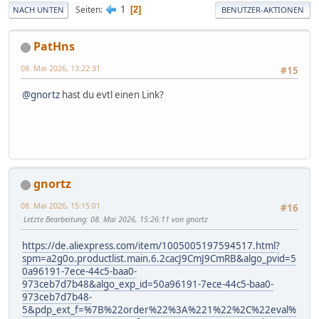
1
Seiten
2
NACH UNTEN
BENUTZER-AKTIONEN
PatHns
08. Mai 2026, 13:22:31
#15
@gnortz
hast du evtl einen Link?
gnortz
08. Mai 2026, 15:15:01
#16
Letzte Bearbeitung
: 08. Mai 2026, 15:26:11 von gnortz
https://de.aliexpress.com/item/1005005197594517.html?
spm=a2g0o.productlist.main.6.2cacJ9CmJ9CmRB&algo_pvid=5
0a96191-7ece-44c5-baa0-
973ceb7d7b48&algo_exp_id=50a96191-7ece-44c5-baa0-
973ceb7d7b48-
5&pdp_ext_f=%7B%22order%22%3A%221%22%2C%22eval%