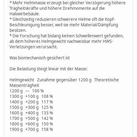
* Mehr Helmmasse erzeugt bei gleicher Verzögerung höhere
Trägheitskräfte und höhere Drehmomente auf die
Halswirbelsäule.
* Gleichzeitig reduzieren schwerere Helme oft die Kopf-
Beschleunigung besser, weil sie mehr Material/Dämpfung
besitzen.
* Die Forschung hat bislang keinen Schwellenwert gefunden,
ab dem höheres Helmgewicht nachweisbar mehr HWS-
Verletzungen verursacht.
Was biomechanisch gesichert ist
Die Belastung steigt linear mit der Masse:
Helmgewicht Zunahme gegenüber 1200 g Theoretische
Massenträgheit
1200 g — 100 %
1300 g +100 g 108 %
1400 g +200 g 117 %
1500 g +300 g 125 %
1600 g +400 g 133 %
1700 g +500 g 142 %
1800 g +600 g 150 %
1900 g +700 g 158 %