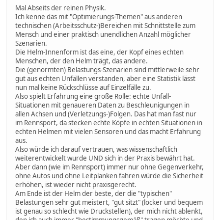
Mal Abseits der reinen Physik.
Ich kenne das mit "Optimierungs-Themen" aus anderen
technischen (Arbeitsschutz-)Bereichen mit Schnittstelle zum
Mensch und einer praktisch unendlichen Anzahl möglicher
Szenarien.
Die Helm-Innenform ist das eine, der Kopf eines echten
Menschen, der den Helm trägt, das andere.
Die (genormten) Belastungs-Szenarien sind mittlerweile sehr
gut aus echten Unfällen verstanden, aber eine Statistik lässt
nun mal keine Rückschlüsse auf Einzelfälle zu.
Also spielt Erfahrung eine große Rolle: echte Unfall-
Situationen mit genaueren Daten zu Beschleunigungen in
allen Achsen und (Verletzungs-)Folgen. Das hat man fast nur
im Rennsport, da stecken echte Köpfe in echten Situationen in
echten Helmen mit vielen Sensoren und das macht Erfahrung
aus.
Also würde ich darauf vertrauen, was wissenschaftlich
weiterentwickelt wurde UND sich in der Praxis bewährt hat.
Aber dann (wie im Rennsport) immer nur ohne Gegenverkehr,
ohne Autos und ohne Leitplanken fahren würde die Sicherheit
erhöhen, ist wieder nicht praxisgerecht.
Am Ende ist der Helm der beste, der die "typischen"
Belastungen sehr gut meistert, "gut sitzt" (locker und bequem
ist genau so schlecht wie Druckstellen), der mich nicht ablenkt,
den ich auch immer "bestimmungsgemäß" tragen möchte und