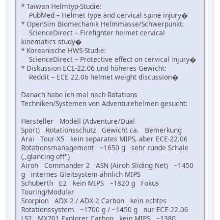
* Taiwan Helmtyp-Studie:
PubMed – Helmet type and cervical spine injury�
* OpenSim Biomechanik Helmmasse/Schwerpunkt:
ScienceDirect – Firefighter helmet cervical
kinematics study�
* Koreanische HWS-Studie:
ScienceDirect – Protective effect on cervical injury�
* Diskussion ECE-22.06 und höheres Gewicht:
Reddit – ECE 22.06 helmet weight discussion�
Danach habe ich mal nach Rotations
Techniken/Systemen von Adventurehelmen gesucht:
Hersteller Modell (Adventure/Dual
Sport) Rotationsschutz Gewicht ca. Bemerkung
Arai Tour-X5 kein separates MIPS, aber ECE-22.06
Rotationsmanagement ~1650 g sehr runde Schale
(,,glancing off")
Airoh Commander 2 ASN (Airoh Sliding Net) ~1450
g internes Gleitsystem ähnlich MIPS
Schuberth E2 kein MIPS ~1820 g Fokus
Touring/Modular
Scorpion ADX-2 / ADX-2 Carbon kein echtes
Rotationssystem ~1700 g / ~1450 g nur ECE-22.06
LS2 MX701 Explorer Carbon kein MIPS ~1380