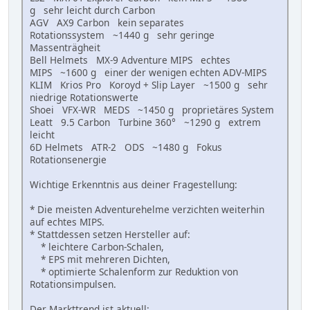
g sehr leicht durch Carbon
AGV AX9 Carbon kein separates
Rotationssystem ~1440 g sehr geringe
Massenträgheit
Bell Helmets MX-9 Adventure MIPS echtes
MIPS ~1600 g einer der wenigen echten ADV-MIPS
KLIM Krios Pro Koroyd + Slip Layer ~1500 g sehr
niedrige Rotationswerte
Shoei VFX-WR MEDS ~1450 g proprietäres System
Leatt 9.5 Carbon Turbine 360° ~1290 g extrem
leicht
6D Helmets ATR-2 ODS ~1480 g Fokus
Rotationsenergie
Wichtige Erkenntnis aus deiner Fragestellung:
* Die meisten Adventurehelme verzichten weiterhin
auf echtes MIPS.
* Stattdessen setzen Hersteller auf:
* leichtere Carbon-Schalen,
* EPS mit mehreren Dichten,
* optimierte Schalenform zur Reduktion von
Rotationsimpulsen.
Der Markttrend ist aktuell: