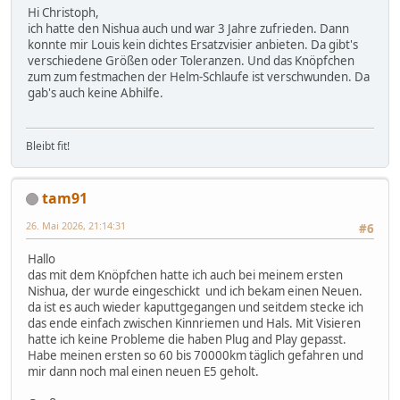
Hi Christoph,
ich hatte den Nishua auch und war 3 Jahre zufrieden. Dann
konnte mir Louis kein dichtes Ersatzvisier anbieten. Da gibt's
verschiedene Größen oder Toleranzen. Und das Knöpfchen
zum zum festmachen der Helm-Schlaufe ist verschwunden. Da
gab's auch keine Abhilfe.
Bleibt fit!
tam91
26. Mai 2026, 21:14:31
#6
Hallo
das mit dem Knöpfchen hatte ich auch bei meinem ersten
Nishua, der wurde eingeschickt und ich bekam einen Neuen.
da ist es auch wieder kaputtgegangen und seitdem stecke ich
das ende einfach zwischen Kinnriemen und Hals. Mit Visieren
hatte ich keine Probleme die haben Plug and Play gepasst.
Habe meinen ersten so 60 bis 70000km täglich gefahren und
mir dann noch mal einen neuen E5 geholt.