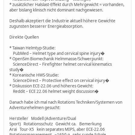
* zusätzlicher Halslast-Effekt durch Mehrgewicht = vorhanden,
aber bislang klinisch nicht dominant nachgewiesen.
Deshalb akzeptiert die Industrie aktuell höhere Gewichte
zugunsten besserer Energieabsorption.
Direkte Quellen
* Taiwan Helmtyp-Studie:
PubMed – Helmet type and cervical spine injury�
* OpenSim Biomechanik Helmmasse/Schwerpunkt:
ScienceDirect – Firefighter helmet cervical kinematics
study�
* Koreanische HWS-Studie:
ScienceDirect – Protective effect on cervical injury�
* Diskussion ECE-22.06 und höheres Gewicht:
Reddit – ECE 22.06 helmet weight discussion�
Danach habe ich mal nach Rotations Techniken/Systemen von
Adventurehelmen gesucht:
Hersteller Modell (Adventure/Dual
Sport) Rotationsschutz Gewicht ca. Bemerkung
Arai Tour-X5 kein separates MIPS, aber ECE-22.06
Rotationsmanagement ~1650 g sehr runde Schale