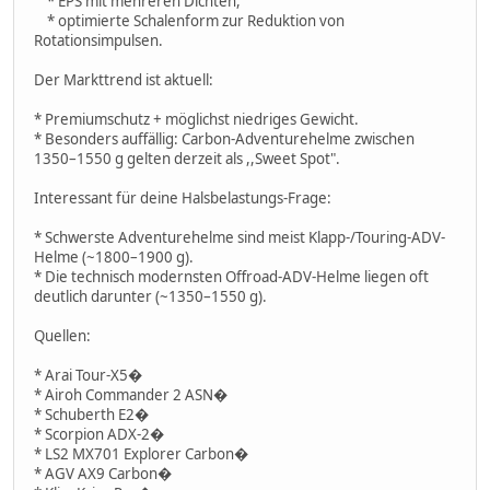
* EPS mit mehreren Dichten,
* optimierte Schalenform zur Reduktion von
Rotationsimpulsen.
Der Markttrend ist aktuell:
* Premiumschutz + möglichst niedriges Gewicht.
* Besonders auffällig: Carbon-Adventurehelme zwischen
1350–1550 g gelten derzeit als ,,Sweet Spot".
Interessant für deine Halsbelastungs-Frage:
* Schwerste Adventurehelme sind meist Klapp-/Touring-ADV-
Helme (~1800–1900 g).
* Die technisch modernsten Offroad-ADV-Helme liegen oft
deutlich darunter (~1350–1550 g).
Quellen:
* Arai Tour‑X5�
* Airoh Commander 2 ASN�
* Schuberth E2�
* Scorpion ADX‑2�
* LS2 MX701 Explorer Carbon�
* AGV AX9 Carbon�