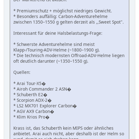
* Premiumschutz + möglichst niedriges Gewicht.
* Besonders auffällig: Carbon-Adventurehelme
zwischen 1350–1550 g gelten derzeit als ,,Sweet Spot".
Interessant für deine Halsbelastungs-Frage:
* Schwerste Adventurehelme sind meist
Klapp-/Touring-ADV-Helme (~1800–1900 g).
* Die technisch modernsten Offroad-ADV-Helme liegen
oft deutlich darunter (~1350–1550 g).
Quellen:
* Arai Tour‑X5�
* Airoh Commander 2 ASN�
* Schuberth E2�
* Scorpion ADX‑2�
* LS2 MX701 Explorer Carbon�
* AGV AX9 Carbon�
* Klim Krios Pro�
Krass ist, das Schuberth kein MIPS oder ähnliches
anbietet. Arai auch nicht, aber deshalb ist der Helm so