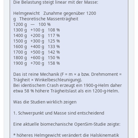
Die Belastung steigt linear mit der Masse:
Helmgewicht Zunahme gegenüber 1200
g Theoretische Massenträgheit
1200 g — 100 %
1300 g +100 g 108 %
1400 g +200 g 117 %
1500 g +300 g 125 %
1600 g +400 g 133 %
1700 g +500 g 142 %
1800 g +600 g 150 %
1900 g +700 g 158 %
Das ist reine Mechanik (F = m × a bzw. Drehmoment =
Trägheit × Winkelbeschleunigung).
Bei identischem Crash erzeugt ein 1900-g-Helm daher
etwa 58 % höhere Trägheitslast als ein 1200-g-Helm.
Was die Studien wirklich zeigen
1. Schwerpunkt und Masse sind entscheidend
Eine aktuelle biomechanische OpenSim-Studie zeigte:
* höheres Helmgewicht verändert die Halskinematik