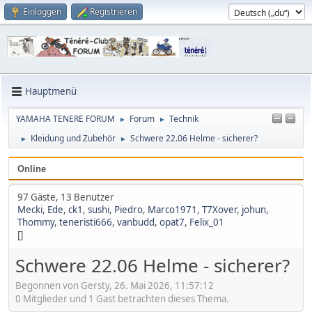
Einloggen
Registrieren
Hauptmenü
YAMAHA TENERE FORUM
Forum
Technik
►
►
Kleidung und Zubehör
Schwere 22.06 Helme - sicherer?
►
►
Online
97 Gäste, 13 Benutzer
Mecki
,
Ede
,
ck1
,
sushi
,
Piedro
,
Marco1971
,
T7Xover
,
johun
,
Thommy
,
teneristi666
,
vanbudd
,
opat7
,
Felix_01
[]
Schwere 22.06 Helme - sicherer?
Begonnen von Gersty, 26. Mai 2026, 11:57:12
0 Mitglieder und 1 Gast betrachten dieses Thema.