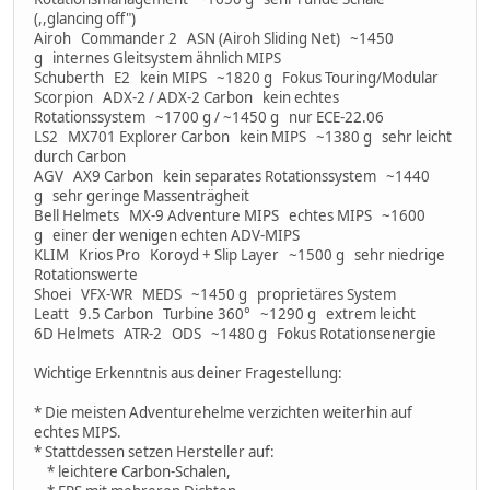
(,,glancing off")
Airoh Commander 2 ASN (Airoh Sliding Net) ~1450
g internes Gleitsystem ähnlich MIPS
Schuberth E2 kein MIPS ~1820 g Fokus Touring/Modular
Scorpion ADX-2 / ADX-2 Carbon kein echtes
Rotationssystem ~1700 g / ~1450 g nur ECE-22.06
LS2 MX701 Explorer Carbon kein MIPS ~1380 g sehr leicht
durch Carbon
AGV AX9 Carbon kein separates Rotationssystem ~1440
g sehr geringe Massenträgheit
Bell Helmets MX-9 Adventure MIPS echtes MIPS ~1600
g einer der wenigen echten ADV-MIPS
KLIM Krios Pro Koroyd + Slip Layer ~1500 g sehr niedrige
Rotationswerte
Shoei VFX-WR MEDS ~1450 g proprietäres System
Leatt 9.5 Carbon Turbine 360° ~1290 g extrem leicht
6D Helmets ATR-2 ODS ~1480 g Fokus Rotationsenergie
Wichtige Erkenntnis aus deiner Fragestellung:
* Die meisten Adventurehelme verzichten weiterhin auf
echtes MIPS.
* Stattdessen setzen Hersteller auf:
* leichtere Carbon-Schalen,