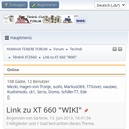
Einloggen
Registrieren
Hauptmenü
YAMAHA TENERE FORUM
Forum
Technik
►
►
Ténéré XTZ660
Link zu XT 660 "WIKI"
►
►
Online
108 Gäste, 12 Benutzer
Mecki
,
Hagen von Tronje
,
sushi
,
MarkusO69
,
T7Xover
,
vauzwo
,
Kushimodo
,
ck1
,
Serio
,
Domo
,
SchillerT7
,
Ede
[]
Link zu XT 660 "WIKI"
Begonnen von Sartene, 13. Juni 2013, 18:41:56
0 Mitglieder und 1 Gast betrachten dieses Thema.