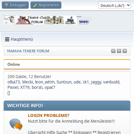
Einloggen
Registrieren
Hauptmenü
YAMAHA TENERE FORUM
Online
200 Gäste, 12 Benutzer
olba73
,
Mecki
,
leon_wttm
,
Suntzun
,
ude
,
ck1
,
Jaggy
,
vanbudd
,
Pixxel
,
XT79
,
borsti
,
opat7
[]
WICHTIGE INFO!
LOGIN PROBLEME?
Nutzt bitte für die Anmeldung die Menüleiste!!!
Übersicht Hilfe Suche ** Einloggen ** Registrieren