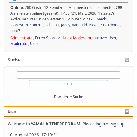
Online:
200 Gäste, 12 Benutzer - Am meisten online (heute):
799
-
Am meisten online (gesamt): 1.433 (21. März 2026, 19:29:27)
Aktive Benutzer in den letzten 15 Minuten:
olba73
,
Mecki
,
leon_wttm
,
Suntzun
,
ude
,
ck1
,
Jaggy
,
vanbudd
,
Pixxel
,
XT79
,
borsti
,
opat7
Administrator
,
Foren-Sponsor
,
Haupt-Moderator
,
inaktiver User
,
Moderator
,
User
Suche
Erweiterte Suche
User
Welcome to
YAMAHA TENERE FORUM
. Please
login
or
sign up
.
10. August 2026, 17:10:31