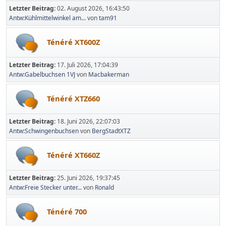
Letzter Beitrag:
02. August 2026, 16:43:50
Antw:Kühlmittelwinkel am...
von
tam91
Ténéré XT600Z
Letzter Beitrag:
17. Juli 2026, 17:04:39
Antw:Gabelbuchsen 1VJ
von
Macbakerman
Ténéré XTZ660
Letzter Beitrag:
18. Juni 2026, 22:07:03
Antw:Schwingenbuchsen
von
BergStadtXTZ
Ténéré XT660Z
Letzter Beitrag:
25. Juni 2026, 19:37:45
Antw:Freie Stecker unter...
von
Ronald
Ténéré 700