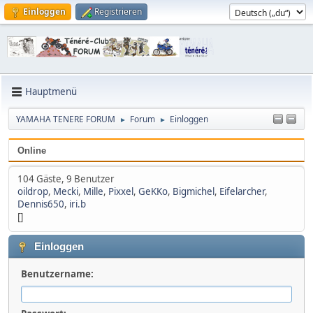
Einloggen
Registrieren
Hauptmenü
YAMAHA TENERE FORUM
Forum
Einloggen
►
►
Online
104 Gäste, 9 Benutzer
oildrop
,
Mecki
,
Mille
,
Pixxel
,
GeKKo
,
Bigmichel
,
Eifelarcher
,
Dennis650
,
iri.b
[]
Einloggen
Benutzername: