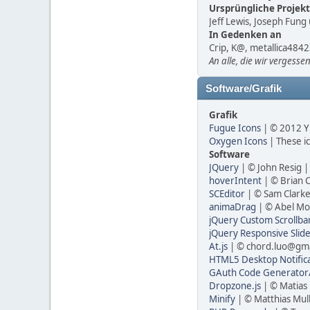
Ursprüngliche Projek
Jeff Lewis, Joseph Fun
In Gedenken an
Crip, K@, metallica4842
An alle, die wir vergess
Software/Grafik
Grafik
Fugue Icons
| © 2012 Y
Oxygen Icons
| These i
Software
JQuery
| © John Resig 
hoverIntent
| © Brian 
SCEditor
| © Sam Clarke
animaDrag
| © Abel Mo
jQuery Custom Scrollba
jQuery Responsive Slid
At.js
| © chord.luo@gma
HTML5 Desktop Notifica
GAuth Code Generator/
Dropzone.js
| © Matias
Minify
| © Matthias Mul