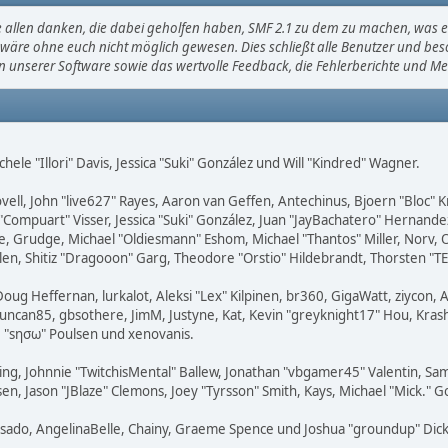
allen danken, die dabei geholfen haben, SMF 2.1 zu dem zu machen, was es 
wäre ohne euch nicht möglich gewesen. Dies schließt alle Benutzer und beson
en unserer Software sowie das wertvolle Feedback, die Fehlerberichte und M
chele "Illori" Davis, Jessica "Suki" González und Will "Kindred" Wagner.
ovell, John "live627" Rayes, Aaron van Geffen, Antechinus, Bjoern "Bloc" 
"Compuart" Visser, Jessica "Suki" González, Juan "JayBachatero" Hernand
, Grudge, Michael "Oldiesmann" Eshom, Michael "Thantos" Miller, Norv, O
len, Shitiz "Dragooon" Garg, Theodore "Orstio" Hildebrandt, Thorsten "TE
Doug Heffernan, lurkalot, Aleksi "Lex" Kilpinen, br360, GigaWatt, ziycon,
uncan85, gbsothere, JimM, Justyne, Kat, Kevin "greyknight17" Hou, Krash, 
 "sησω" Poulsen und xenovanis.
g, Johnnie "TwitchisMental" Ballew, Jonathan "vbgamer45" Valentin, Sam
en, Jason "JBlaze" Clemons, Joey "Tyrsson" Smith, Kays, Michael "Mick." 
 Irisado, AngelinaBelle, Chainy, Graeme Spence und Joshua "groundup" Dic