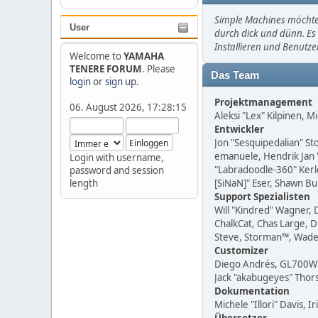
Simple Machines möchte 
User
durch dick und dünn. Es 
Installieren und Benutz
Welcome to
YAMAHA
TENERE FORUM
. Please
Das Team
login
or
sign up
.
Projektmanagement
06. August 2026, 17:28:15
Aleksi "Lex" Kilpinen, Mi
Entwickler
Jon "Sesquipedalian" St
emanuele, Hendrik Jan 
Login with username,
"Labradoodle-360" Kerle
password and session
length
[SiNaN]" Eser, Shawn Bu
Support Spezialisten
Will "Kindred" Wagner, 
ChalkCat, Chas Large, D
Steve, Storman™, Wade
Customizer
Diego Andrés, GL700Win
Jack "akabugeyes" Thors
Dokumentation
Michele "Illori" Davis,