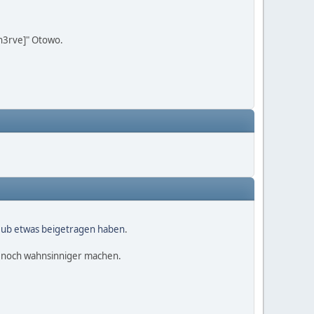
[n3rve]" Otowo.
Hub etwas beigetragen haben
.
r noch wahnsinniger machen.