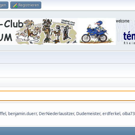
ggen
Registrieren
ffel
,
benjamin.duerr
,
DerNiederlausitzer
,
Dudemeister
,
erdferkel
,
olba73