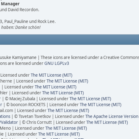
t Manager
g und David Recordon.
3, Paul_Pauline und Rock Lee.
en haben: Danke schön!
usuke Kamiyamane | These icons are licensed under a Creative Commons 
cons are licensed under
GNU LGPLv3
| Licensed under
The MIT License (MIT)
Cherne | Licensed under
The MIT License (MIT)
 | Licensed under
The MIT License (MIT)
hler | Licensed under
The MIT License (MIT)
r
| © Maciej Zubala | Licensed under
The MIT License (MIT)
er
| © booncon ROCKETS | Licensed under
The MIT License (MIT)
il.com | Licensed under
The MIT License (MIT)
tions
| © Tsvetan Tsvetkov | Licensed under
The Apache License Version
Validator
| © Chris Cornutt | Licensed under
The MIT License (MIT)
 Meno | Licensed under
The MIT License (MIT)
lie | Licensed under
The MIT License (MIT)