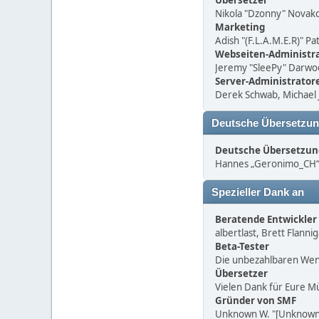
Übersetzer
Nikola "Dzonny" Novako
Marketing
Adish "(F.L.A.M.E.R)" P
Webseiten-Administr
Jeremy "SleePy" Darwo
Server-Administrator
Derek Schwab, Michael 
Deutsche Übersetzu
Deutsche Übersetzun
Hannes „Geronimo_CH“ S
Spezieller Dank an
Beratende Entwickler
albertlast, Brett Flann
Beta-Tester
Die unbezahlbaren Weni
Übersetzer
Vielen Dank für Eure M
Gründer von SMF
Unknown W. "[Unknown]