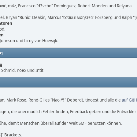
vić, m4z, Francisco "d3vcho" Domínguez, Robert Monden und Relyana.
atel, Bryan "Runic" Deakin, Marcus "cσσкιє мσηѕтєя" Forsberg und Ralph "
atoren
od.
en
Johnson und Liroy van Hoewijk.
ng
g
chmid, noex und Intit.
igan, Mark Rose, René-Gilles "Nao 尚" Deberdt, tinoest und alle die
auf Git
gen, die unermüdlich Fehler finden, Feedback geben und die Entwickle
ühe, damit Menschen überall auf der Welt SMF benutzen können.
" Brackets.