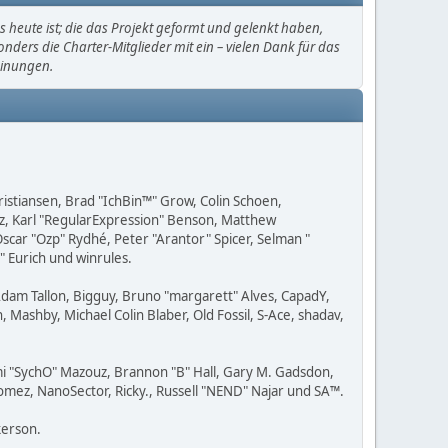
heute ist; die das Projekt geformt und gelenkt haben,
ders die Charter-Mitglieder mit ein – vielen Dank für das
einungen.
Kristiansen, Brad "IchBin™" Grow, Colin Schoen,
ez, Karl "RegularExpression" Benson, Matthew
scar "Ozp" Rydhé, Peter "Arantor" Spicer, Selman "
" Eurich und winrules.
 Adam Tallon, Bigguy, Bruno "margarett" Alves, CapadY,
Mashby, Michael Colin Blaber, Old Fossil, S-Ace, shadav,
i "SychO" Mazouz, Brannon "B" Hall, Gary M. Gadsdon,
Gomez, NanoSector, Ricky., Russell "NEND" Najar und SA™.
kerson.