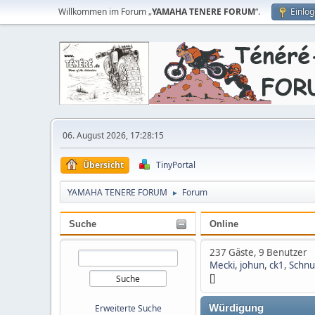
Willkommen im Forum „
YAMAHA TENERE FORUM
“.
Einlo
06. August 2026, 17:28:15
Übersicht
TinyPortal
YAMAHA TENERE FORUM
Forum
►
Suche
Online
237 Gäste, 9 Benutzer
Mecki
,
johun
,
ck1
,
Schnu
[]
Erweiterte Suche
Würdigung