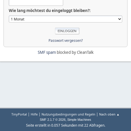
Wie lang möchtest du eingeloggt bleiben?:
Passwort vergessen?
SMF spam
blocked by CleanTalk
|
|
|
TinyPortal
Hilfe
Nutzungsbedingungen und Regeln
Nach oben ▲
,
SMF 2.1.7 © 2026
Simple Machines
Seite erstellt in 0.057 Sekunden mit 22 Abfragen.