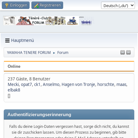
Einloggen
Registrieren
Hauptmenü
YAMAHA TENERE FORUM
Forum
►
Online
237 Gäste, 8 Benutzer
Mecki
,
opat7
,
ck1
,
Anselmo
,
Hagen von Tronje
,
horschte
,
maas
,
elbak8
[]
Authentifizierungserinnerung
Falls du deine Login-Daten vergessen hast, sorge dich nicht, du kannst
sie dir zuschicken lassen. Um diesen Prozess zu beginnen, gib bitte