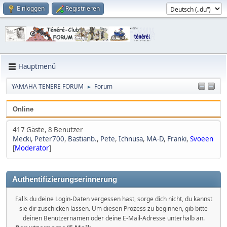
Einloggen
Registrieren
Hauptmenü
YAMAHA TENERE FORUM
Forum
►
Online
417 Gäste, 8 Benutzer
Mecki
,
Peter700
,
Bastianb.
,
Pete
,
Ichnusa
,
MA-D
,
Franki
,
Svoeen
[
Moderator
]
Authentifizierungserinnerung
Falls du deine Login-Daten vergessen hast, sorge dich nicht, du kannst
sie dir zuschicken lassen. Um diesen Prozess zu beginnen, gib bitte
deinen Benutzernamen oder deine E-Mail-Adresse unterhalb an.