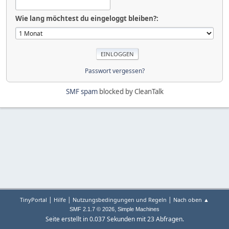
Wie lang möchtest du eingeloggt bleiben?:
Passwort vergessen?
SMF spam
blocked by CleanTalk
|
|
|
TinyPortal
Hilfe
Nutzungsbedingungen und Regeln
Nach oben ▲
,
SMF 2.1.7 © 2026
Simple Machines
Seite erstellt in 0.037 Sekunden mit 23 Abfragen.