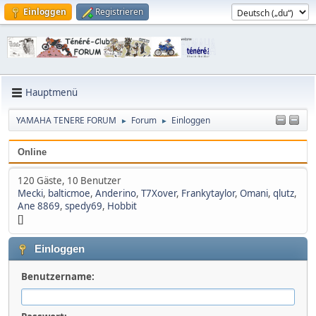
Einloggen
Registrieren
Hauptmenü
YAMAHA TENERE FORUM
Forum
Einloggen
►
►
Online
120 Gäste, 10 Benutzer
Mecki
,
balticmoe
,
Anderino
,
T7Xover
,
Frankytaylor
,
Omani
,
qlutz
,
Ane 8869
,
spedy69
,
Hobbit
[]
Einloggen
Benutzername: