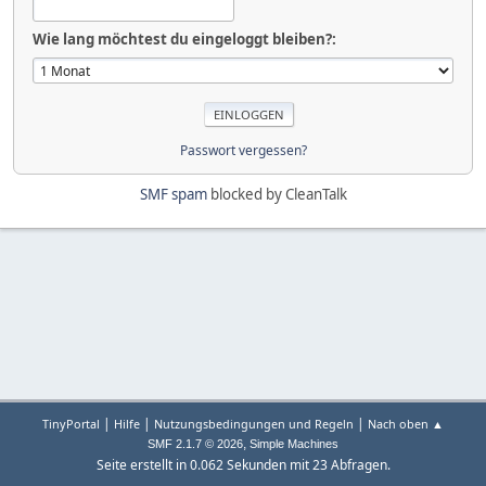
Wie lang möchtest du eingeloggt bleiben?:
Passwort vergessen?
SMF spam
blocked by CleanTalk
|
|
|
TinyPortal
Hilfe
Nutzungsbedingungen und Regeln
Nach oben ▲
,
SMF 2.1.7 © 2026
Simple Machines
Seite erstellt in 0.062 Sekunden mit 23 Abfragen.