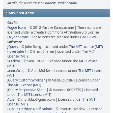
An alle, die wir vergessen haben: Danke schön!
Software/Grafik
Grafik
Fugue Icons
| © 2012 Yusuke Kamiyamane | These icons are
licensed under a Creative Commons Attribution 3.0 License
Oxygen Icons
| These icons are licensed under
GNU LGPLv3
Software
JQuery
| © John Resig | Licensed under
The MIT License (MIT)
hoverIntent
| © Brian Cherne | Licensed under
The MIT
License (MIT)
SCEditor
| © Sam Clarke | Licensed under
The MIT License
(MIT)
animaDrag
| © Abel Mohler | Licensed under
The MIT License
(MIT)
jQuery Custom Scrollbar
| © Maciej Zubala | Licensed under
The MIT License (MIT)
jQuery Responsive Slider
| © booncon ROCKETS | Licensed
under
The MIT License (MIT)
At.js
| © chord.luo@gmail.com | Licensed under
The MIT
License (MIT)
HTML5 Desktop Notifications
| © Tsvetan Tsvetkov | Licensed