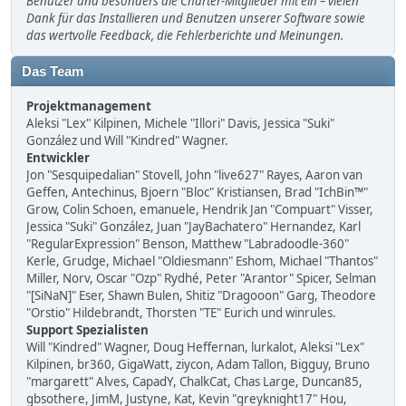
Benutzer und besonders die Charter-Mitglieder mit ein – vielen
Dank für das Installieren und Benutzen unserer Software sowie
das wertvolle Feedback, die Fehlerberichte und Meinungen.
Das Team
Projektmanagement
Aleksi "Lex" Kilpinen, Michele "Illori" Davis, Jessica "Suki"
González und Will "Kindred" Wagner.
Entwickler
Jon "Sesquipedalian" Stovell, John "live627" Rayes, Aaron van
Geffen, Antechinus, Bjoern "Bloc" Kristiansen, Brad "IchBin™"
Grow, Colin Schoen, emanuele, Hendrik Jan "Compuart" Visser,
Jessica "Suki" González, Juan "JayBachatero" Hernandez, Karl
"RegularExpression" Benson, Matthew "Labradoodle-360"
Kerle, Grudge, Michael "Oldiesmann" Eshom, Michael "Thantos"
Miller, Norv, Oscar "Ozp" Rydhé, Peter "Arantor" Spicer, Selman
"[SiNaN]" Eser, Shawn Bulen, Shitiz "Dragooon" Garg, Theodore
"Orstio" Hildebrandt, Thorsten "TE" Eurich und winrules.
Support Spezialisten
Will "Kindred" Wagner, Doug Heffernan, lurkalot, Aleksi "Lex"
Kilpinen, br360, GigaWatt, ziycon, Adam Tallon, Bigguy, Bruno
"margarett" Alves, CapadY, ChalkCat, Chas Large, Duncan85,
gbsothere, JimM, Justyne, Kat, Kevin "greyknight17" Hou,