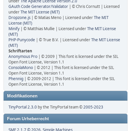
under
The Apache License Version 2.0
GAuth Code Generator/Validator
| © Chris Cornutt | Licensed
under
The MIT License (MIT)
Dropzone.js
| © Matias Meno | Licensed under
The MIT
License (MIT)
Minify
| © Matthias Mullie | Licensed under
The MIT License
(MIT)
PHP-Punycode
| © True B.V. | Licensed under
The MIT License
(MIT)
Schriftarten
Anonymous Pro
| © 2009 | This font is licensed under the SIL
Open Font License, Version 1.1
ConsolaMono
| © 2012 | This font is licensed under the SIL
Open Font License, Version 1.1
Phennig
| © 2009-2012 | This font is licensed under the SIL
Open Font License, Version 1.1
Modifikationen
TinyPortal 2.3.0
by the TinyPortal team ©
2005-2023
Forum Urheberrecht
SMF 2.1.7 © 2026
,
Simple Machines