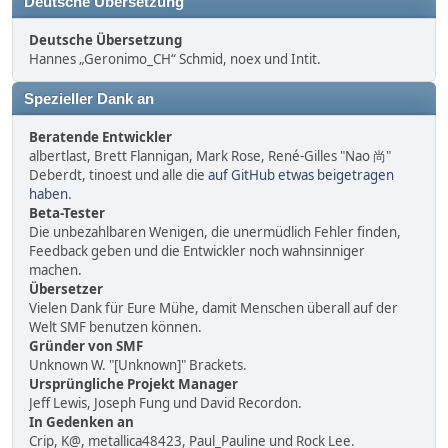
Deutsche Übersetzung
Deutsche Übersetzung
Hannes „Geronimo_CH“ Schmid, noex und Intit.
Spezieller Dank an
Beratende Entwickler
albertlast, Brett Flannigan, Mark Rose, René-Gilles "Nao 尚"
Deberdt, tinoest und alle die
auf GitHub etwas beigetragen
haben
.
Beta-Tester
Die unbezahlbaren Wenigen, die unermüdlich Fehler finden,
Feedback geben und die Entwickler noch wahnsinniger
machen.
Übersetzer
Vielen Dank für Eure Mühe, damit Menschen überall auf der
Welt SMF benutzen können.
Gründer von SMF
Unknown W. "[Unknown]" Brackets.
Ursprüngliche Projekt Manager
Jeff Lewis, Joseph Fung und David Recordon.
In Gedenken an
Crip, K@, metallica48423, Paul_Pauline und Rock Lee.