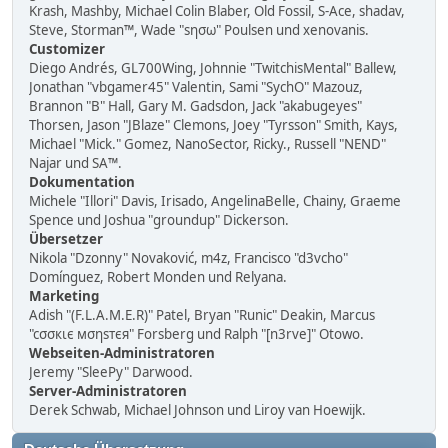
Krash, Mashby, Michael Colin Blaber, Old Fossil, S-Ace, shadav,
Steve, Storman™, Wade "sησω" Poulsen und xenovanis.
Customizer
Diego Andrés, GL700Wing, Johnnie "TwitchisMental" Ballew,
Jonathan "vbgamer45" Valentin, Sami "SychO" Mazouz,
Brannon "B" Hall, Gary M. Gadsdon, Jack "akabugeyes"
Thorsen, Jason "JBlaze" Clemons, Joey "Tyrsson" Smith, Kays,
Michael "Mick." Gomez, NanoSector, Ricky., Russell "NEND"
Najar und SA™.
Dokumentation
Michele "Illori" Davis, Irisado, AngelinaBelle, Chainy, Graeme
Spence und Joshua "groundup" Dickerson.
Übersetzer
Nikola "Dzonny" Novaković, m4z, Francisco "d3vcho"
Domínguez, Robert Monden und Relyana.
Marketing
Adish "(F.L.A.M.E.R)" Patel, Bryan "Runic" Deakin, Marcus
"cσσкιє мσηѕтєя" Forsberg und Ralph "[n3rve]" Otowo.
Webseiten-Administratoren
Jeremy "SleePy" Darwood.
Server-Administratoren
Derek Schwab, Michael Johnson und Liroy van Hoewijk.