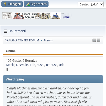
Einloggen
Registrieren
Hauptmenü
YAMAHA TENERE FORUM
Forum
►
Online
109 Gäste, 6 Benutzer
Mecki
,
DrWolle
,
iri.b
,
sushi
,
Ichnusa
,
ude
[]
Würdigung
Simple Machines möchte allen danken, die dabei geholfen
haben, SMF 2.1 zu dem zu machen, was es heute ist; die das
Projekt geformt und gelenkt haben, durch dick und dünn. Es
wäre ohne euch nicht möglich gewesen. Dies schließt alle