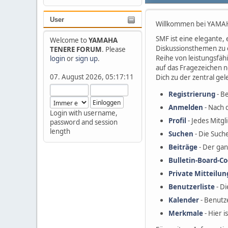
User
Willkommen bei YAMAH
SMF ist eine elegante, 
Welcome to
YAMAHA
Diskussionsthemen zu 
TENERE FORUM
. Please
Reihe von leistungsfä
login
or
sign up
.
auf das Fragezeichen 
07. August 2026, 05:17:11
Dich zu der zentral ge
Registrierung
- Be
Anmelden
- Nach 
Login with username,
Profil
- Jedes Mitgl
password and session
length
Suchen
- Die Such
Beiträge
- Der gan
Bulletin-Board-Co
Private Mitteilu
Benutzerliste
- Di
Kalender
- Benutz
Merkmale
- Hier 