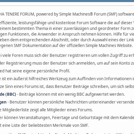
A TENERE FORUM, powered by Simple Machines® Forum (SMF) software
effiziente, leistungsfähige und kostenlose Forum Software die auf dieser
einem bestimmten Thema in einer zuverlässigen und geordneter Form z
higen Funktionen, die Anwender in Anspruch nehmen können. Hilfe für vi
neben dem entsprechenden Abschnitt, oder durch Auswahl eines der Links
legenen SMF Dokumentation auf der offiziellen Simple Machines Website.
i viele Foren muss sich der Benutzer registrieren um vollen Zugriff zu er
der Registrierung muss der Benutzer sich anmelden, um auf sein Konto z
ied hat seine eigene persönliche Profil.
e ist ein äußerst hilfreiches Werkzeug zum Auffinden von Informationen
ze Sinn eines Forums ist, dass Benutzer Beiträge schreiben, um sich selb
de (BBC)
- Beiträge können mit ein wenig BBC aufgewertet werden.
ngen
- Benutzer können persönliche Nachrichten untereinander versende
e Mitgliederliste zeigt alle Mitglieder eines Forums.
er können Veranstaltungen, Feiertage und Geburtstage mit dem Kalende
ist eine Liste der beliebtesten Merkmale von SMF.