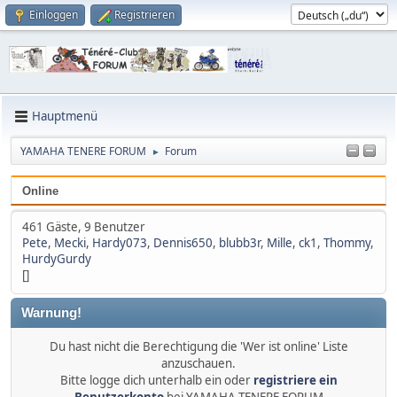
Einloggen
Registrieren
Hauptmenü
YAMAHA TENERE FORUM
Forum
►
Online
461 Gäste, 9 Benutzer
Pete
,
Mecki
,
Hardy073
,
Dennis650
,
blubb3r
,
Mille
,
ck1
,
Thommy
,
HurdyGurdy
[]
Warnung!
Du hast nicht die Berechtigung die 'Wer ist online' Liste
anzuschauen.
Bitte logge dich unterhalb ein oder
registriere ein
Benutzerkonto
bei YAMAHA TENERE FORUM