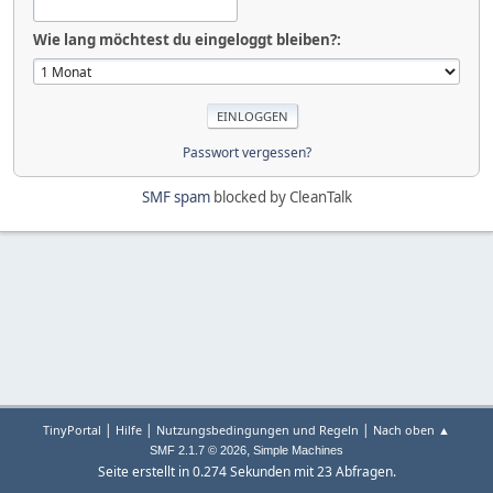
Wie lang möchtest du eingeloggt bleiben?:
Passwort vergessen?
SMF spam
blocked by CleanTalk
|
|
|
TinyPortal
Hilfe
Nutzungsbedingungen und Regeln
Nach oben ▲
,
SMF 2.1.7 © 2026
Simple Machines
Seite erstellt in 0.274 Sekunden mit 23 Abfragen.