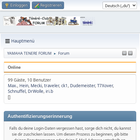
Einloggen
Registrieren
Hauptmenü
YAMAHA TENERE FORUM
Forum
►
Online
99 Gäste, 10 Benutzer
Max.
,
Hein
,
Mecki
,
traveler
,
ck1
,
Dudemeister
,
T7Xover
,
Schnuffel
,
DrWolle
,
iri.b
[]
Authentifizierungserinnerung
Falls du deine Login-Daten vergessen hast, sorge dich nicht, du kannst
sie dir zuschicken lassen. Um diesen Prozess zu beginnen, gib bitte