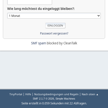
Wie lang möchtest du eingeloggt bleiben?:
Passwort vergessen?
SMF spam
blocked by CleanTalk
|
|
|
TinyPortal
Hilfe
Nutzungsbedingungen und Regeln
Nach oben ▲
,
SMF 2.1.7 © 2026
Simple Machines
Seite erstellt in 0.059 Sekunden mit 22 Abfragen.