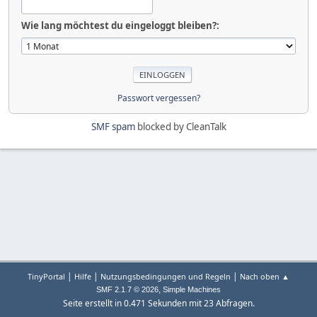
Wie lang möchtest du eingeloggt bleiben?:
Passwort vergessen?
SMF spam
blocked by CleanTalk
|
|
|
TinyPortal
Hilfe
Nutzungsbedingungen und Regeln
Nach oben ▲
,
SMF 2.1.7 © 2026
Simple Machines
Seite erstellt in 0.471 Sekunden mit 23 Abfragen.