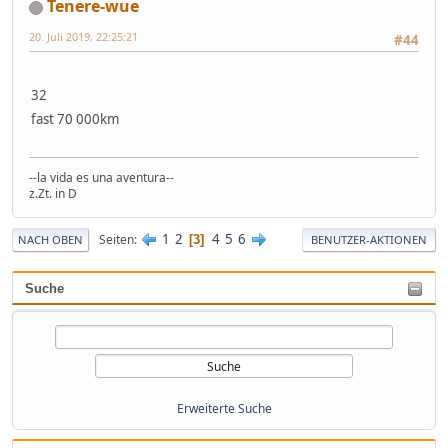
Tenere-wue
20. Juli 2019, 22:25:21
#44
32
fast 70 000km
--la vida es una aventura--
z.Zt. in D
1
2
4
5
6
Seiten
3
NACH OBEN
BENUTZER-AKTIONEN
Suche
Erweiterte Suche