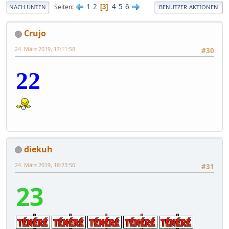
1
2
4
5
6
Seiten
3
NACH UNTEN
BENUTZER-AKTIONEN
Crujo
24. März 2019, 17:11:58
#30
22
diekuh
24. März 2019, 18:23:50
#31
23