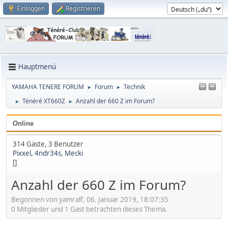
Einloggen
Registrieren
Hauptmenü
YAMAHA TENERE FORUM
Forum
Technik
►
►
Ténéré XT660Z
Anzahl der 660 Z im Forum?
►
►
Online
314 Gäste, 3 Benutzer
Pixxel
,
4ndr34s
,
Mecki
[]
Anzahl der 660 Z im Forum?
Begonnen von yamralf, 06. Januar 2019, 18:07:35
0 Mitglieder und 1 Gast betrachten dieses Thema.