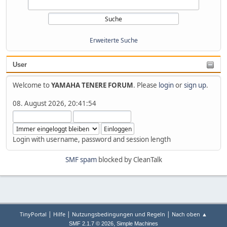
Erweiterte Suche
User
Welcome to
YAMAHA TENERE FORUM
. Please
login
or
sign up
.
08. August 2026, 20:41:54
Login with username, password and session length
SMF spam
blocked by CleanTalk
|
|
|
TinyPortal
Hilfe
Nutzungsbedingungen und Regeln
Nach oben ▲
,
SMF 2.1.7 © 2026
Simple Machines