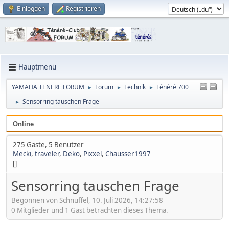
Einloggen
Registrieren
Hauptmenü
YAMAHA TENERE FORUM
Forum
Technik
Ténéré 700
►
►
►
Sensorring tauschen Frage
►
Online
275 Gäste, 5 Benutzer
Mecki
,
traveler
,
Deko
,
Pixxel
,
Chausser1997
[]
Sensorring tauschen Frage
Begonnen von Schnuffel, 10. Juli 2026, 14:27:58
0 Mitglieder und 1 Gast betrachten dieses Thema.