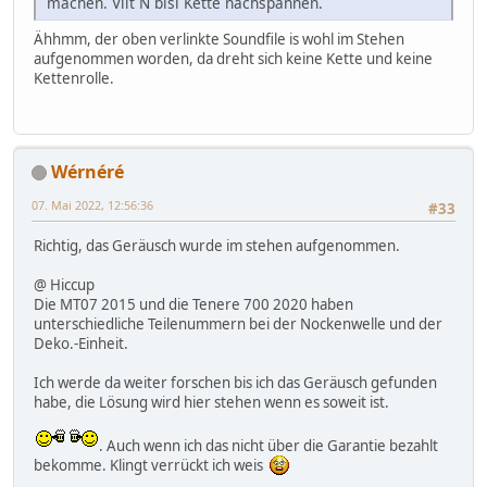
machen. Vllt N bisl Kette nachspannen.
Ähhmm, der oben verlinkte Soundfile is wohl im Stehen
aufgenommen worden, da dreht sich keine Kette und keine
Kettenrolle.
Wérnéré
07. Mai 2022, 12:56:36
#33
Richtig, das Geräusch wurde im stehen aufgenommen.
@ Hiccup
Die MT07 2015 und die Tenere 700 2020 haben
unterschiedliche Teilenummern bei der Nockenwelle und der
Deko.-Einheit.
Ich werde da weiter forschen bis ich das Geräusch gefunden
habe, die Lösung wird hier stehen wenn es soweit ist.
. Auch wenn ich das nicht über die Garantie bezahlt
bekomme. Klingt verrückt ich weis