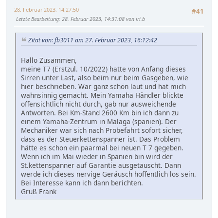
28. Februar 2023, 14:27:50
#41
Letzte Bearbeitung
: 28. Februar 2023, 14:31:08 von iri.b
Zitat von: fb3011 am 27. Februar 2023, 16:12:42
Hallo Zusammen,
meine T7 (Erstzul. 10/2022) hatte von Anfang dieses
Sirren unter Last, also beim nur beim Gasgeben, wie
hier beschrieben. War ganz schön laut und hat mich
wahnsinnig gemacht. Mein Yamaha Händler blickte
offensichtlich nicht durch, gab nur ausweichende
Antworten. Bei Km-Stand 2600 Km bin ich dann zu
einem Yamaha-Zentrum in Malaga (spanien). Der
Mechaniker war sich nach Probefahrt sofort sicher,
dass es der Steuerkettenspanner ist. Das Problem
hätte es schon ein paarmal bei neuen T 7 gegeben.
Wenn ich im Mai wieder in Spanien bin wird der
St.kettenspanner auf Garantie ausgetauscht. Dann
werde ich dieses nervige Geräusch hoffentlich los sein.
Bei Interesse kann ich dann berichten.
Gruß Frank