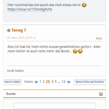
Hier nochmal das Geräusch das mich etwas nervt
https://voca.ro/155nn0jytvHs
Teneg 7
04. März 2023, 23:47:13
#44
Also Ich hab für mich nichts Aussergewöhnliches gehört . Aber
mein Gehör ist auch nicht mehr das Beste .
Gruß Stefan
1
2
4
5
...
12
Seiten
3
NACH OBEN
BENUTZER-AKTIONEN
Suche