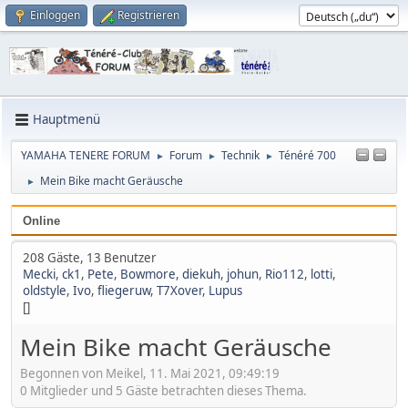
Einloggen
Registrieren
Hauptmenü
YAMAHA TENERE FORUM
Forum
Technik
Ténéré 700
►
►
►
Mein Bike macht Geräusche
►
Online
208 Gäste, 13 Benutzer
Mecki
,
ck1
,
Pete
,
Bowmore
,
diekuh
,
johun
,
Rio112
,
lotti
,
oldstyle
,
Ivo
,
fliegeruw
,
T7Xover
,
Lupus
[]
Mein Bike macht Geräusche
Begonnen von Meikel, 11. Mai 2021, 09:49:19
0 Mitglieder und 5 Gäste betrachten dieses Thema.