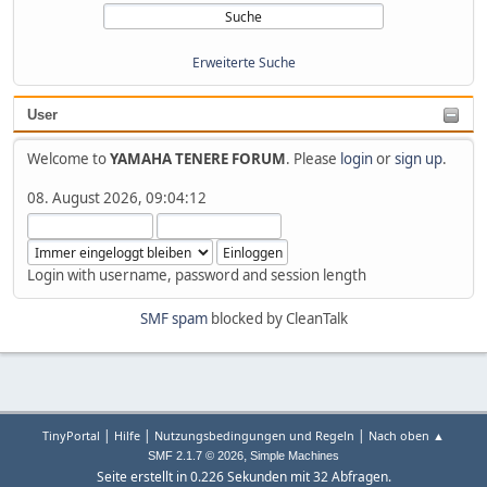
Erweiterte Suche
User
Welcome to
YAMAHA TENERE FORUM
. Please
login
or
sign up
.
08. August 2026, 09:04:12
Login with username, password and session length
SMF spam
blocked by CleanTalk
|
|
|
TinyPortal
Hilfe
Nutzungsbedingungen und Regeln
Nach oben ▲
,
SMF 2.1.7 © 2026
Simple Machines
Seite erstellt in 0.226 Sekunden mit 32 Abfragen.