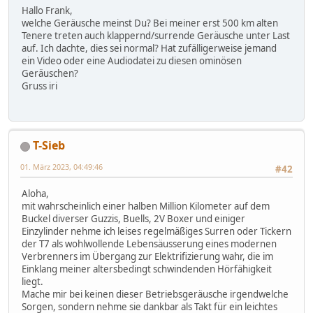
Hallo Frank,
welche Geräusche meinst Du? Bei meiner erst 500 km alten
Tenere treten auch klappernd/surrende Geräusche unter Last
auf. Ich dachte, dies sei normal? Hat zufälligerweise jemand
ein Video oder eine Audiodatei zu diesen ominösen
Geräuschen?
Gruss iri
T-Sieb
01. März 2023, 04:49:46
#42
Aloha,
mit wahrscheinlich einer halben Million Kilometer auf dem
Buckel diverser Guzzis, Buells, 2V Boxer und einiger
Einzylinder nehme ich leises regelmäßiges Surren oder Tickern
der T7 als wohlwollende Lebensäusserung eines modernen
Verbrenners im Übergang zur Elektrifizierung wahr, die im
Einklang meiner altersbedingt schwindenden Hörfähigkeit
liegt.
Mache mir bei keinen dieser Betriebsgeräusche irgendwelche
Sorgen, sondern nehme sie dankbar als Takt für ein leichtes