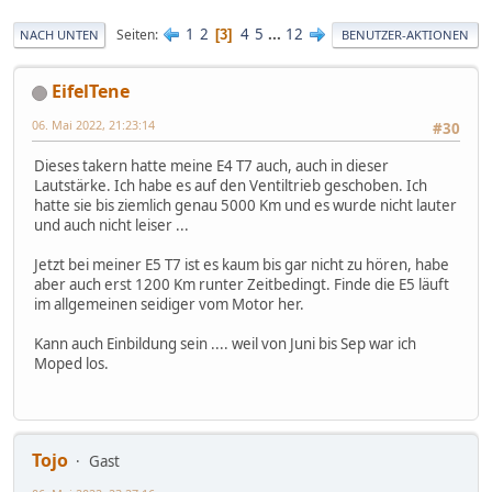
1
2
4
5
...
12
Seiten
3
NACH UNTEN
BENUTZER-AKTIONEN
EifelTene
06. Mai 2022, 21:23:14
#30
Dieses takern hatte meine E4 T7 auch, auch in dieser
Lautstärke. Ich habe es auf den Ventiltrieb geschoben. Ich
hatte sie bis ziemlich genau 5000 Km und es wurde nicht lauter
und auch nicht leiser ...
Jetzt bei meiner E5 T7 ist es kaum bis gar nicht zu hören, habe
aber auch erst 1200 Km runter Zeitbedingt. Finde die E5 läuft
im allgemeinen seidiger vom Motor her.
Kann auch Einbildung sein .... weil von Juni bis Sep war ich
Moped los.
Tojo
Gast