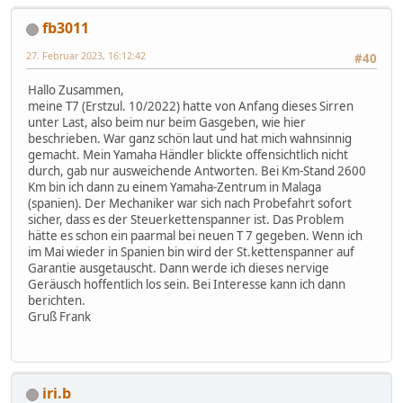
fb3011
27. Februar 2023, 16:12:42
#40
Hallo Zusammen,
meine T7 (Erstzul. 10/2022) hatte von Anfang dieses Sirren
unter Last, also beim nur beim Gasgeben, wie hier
beschrieben. War ganz schön laut und hat mich wahnsinnig
gemacht. Mein Yamaha Händler blickte offensichtlich nicht
durch, gab nur ausweichende Antworten. Bei Km-Stand 2600
Km bin ich dann zu einem Yamaha-Zentrum in Malaga
(spanien). Der Mechaniker war sich nach Probefahrt sofort
sicher, dass es der Steuerkettenspanner ist. Das Problem
hätte es schon ein paarmal bei neuen T 7 gegeben. Wenn ich
im Mai wieder in Spanien bin wird der St.kettenspanner auf
Garantie ausgetauscht. Dann werde ich dieses nervige
Geräusch hoffentlich los sein. Bei Interesse kann ich dann
berichten.
Gruß Frank
iri.b