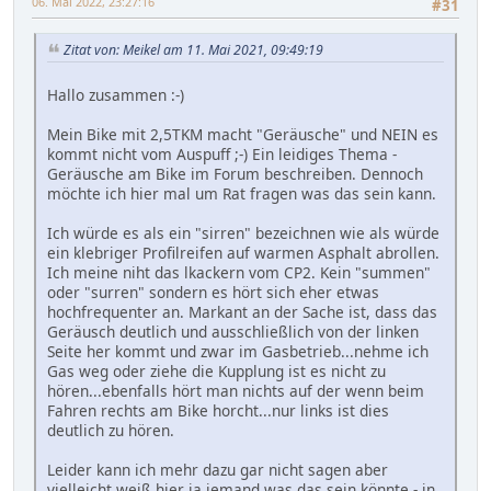
06. Mai 2022, 23:27:16
#31
Zitat von: Meikel am 11. Mai 2021, 09:49:19
Hallo zusammen :-)
Mein Bike mit 2,5TKM macht "Geräusche" und NEIN es
kommt nicht vom Auspuff ;-) Ein leidiges Thema -
Geräusche am Bike im Forum beschreiben. Dennoch
möchte ich hier mal um Rat fragen was das sein kann.
Ich würde es als ein "sirren" bezeichnen wie als würde
ein klebriger Profilreifen auf warmen Asphalt abrollen.
Ich meine niht das lkackern vom CP2. Kein "summen"
oder "surren" sondern es hört sich eher etwas
hochfrequenter an. Markant an der Sache ist, dass das
Geräusch deutlich und ausschließlich von der linken
Seite her kommt und zwar im Gasbetrieb...nehme ich
Gas weg oder ziehe die Kupplung ist es nicht zu
hören...ebenfalls hört man nichts auf der wenn beim
Fahren rechts am Bike horcht...nur links ist dies
deutlich zu hören.
Leider kann ich mehr dazu gar nicht sagen aber
vielleicht weiß hier ja jemand was das sein könnte - in