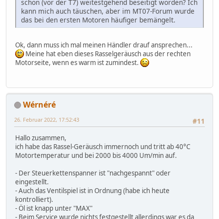
schon (vor der T7) weitestgehend beseitigt worden? Ich
kann mich auch täuschen, aber im MT07-Forum wurde
das bei den ersten Motoren häufiger bemängelt.
Ok, dann muss ich mal meinen Händler drauf ansprechen...
Meine hat eben dieses Rasselgeräusch aus der rechten
Motorseite, wenn es warm ist zumindest.
Wérnéré
26. Februar 2022, 17:52:43
#11
Hallo zusammen,
ich habe das Rassel-Geräusch immernoch und tritt ab 40°C
Motortemperatur und bei 2000 bis 4000 Um/min auf.
- Der Steuerkettenspanner ist "nachgespannt" oder
eingestellt.
- Auch das Ventilspiel ist in Ordnung (habe ich heute
kontrolliert).
- Öl ist knapp unter "MAX"
- Beim Service wurde nichts festgestellt allerdings war es da