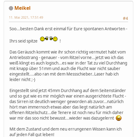
Meikel
11. Mai 2021, 17:51:49
#4
Soo...besten Dank erst einmal für Eure spontanen Antworten -
Ihrs seid spitze
!
Das Geräusch kommt wie ihr schon richtig vermutet habt vom
Antriebsstrang - genauer - vom Ritzel vorne...jetzt wo ich das
weiß klingt es auch logisch...es war in der Tat zu viel Durchhang
mit knapp über 51mm und auch die Flucht war nicht sauber
eingestellt....also ran mit dem Messschieber..Laser hab ich
leider nicht ;-)
Eingestellt sind jetzt 45mm Durchhang auf dem Seitenständer
und so gut wie es mir möglich war einen ausgerichtete Flucht -
das Sirren ist deutlich weniger geworden als zuvor...natürlich
hört man immernoch etwas aber das liegt natürlich am
offenen Ritzelschutz...die Tenere ist noch neu für mich daher
war mir das soo nicht bewusst...wieder was dazugelernt
Mit dem Zustand und dem neu errungenen Wissen kann ich
auf jeden Fall gut leben!