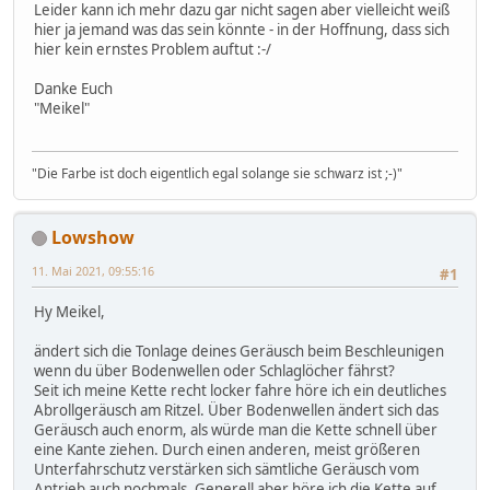
Leider kann ich mehr dazu gar nicht sagen aber vielleicht weiß
hier ja jemand was das sein könnte - in der Hoffnung, dass sich
hier kein ernstes Problem auftut :-/
Danke Euch
"Meikel"
"Die Farbe ist doch eigentlich egal solange sie schwarz ist ;-)"
Lowshow
11. Mai 2021, 09:55:16
#1
Hy Meikel,
ändert sich die Tonlage deines Geräusch beim Beschleunigen
wenn du über Bodenwellen oder Schlaglöcher fährst?
Seit ich meine Kette recht locker fahre höre ich ein deutliches
Abrollgeräusch am Ritzel. Über Bodenwellen ändert sich das
Geräusch auch enorm, als würde man die Kette schnell über
eine Kante ziehen. Durch einen anderen, meist größeren
Unterfahrschutz verstärken sich sämtliche Geräusch vom
Antrieb auch nochmals. Generell aber höre ich die Kette auf