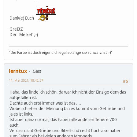
Dank(e) Euch
GreEtZ
Der "Meikel" ;-)
"Die Farbe ist doch eigentlich egal solange sie schwarz ist ;-)"
lerntux
Gast
11. Mai 2021, 18:42:37
#5
Haha, das finde ich schön, da war ich nicht der Einzige dem das
aufgefallen ist.
Dachte auch erst immer was ist das ....
Wobei ich eher der Meinung bin es kommt vom Getriebe und
ja es ist links.
Ist aber ganz normal, das haben alle anderen Tenere 700
auch.
Vergiss nicht Getriebe und Ritzel sind recht hoch also näher
zum Fahrer als bei vielen anderen Moppeds.