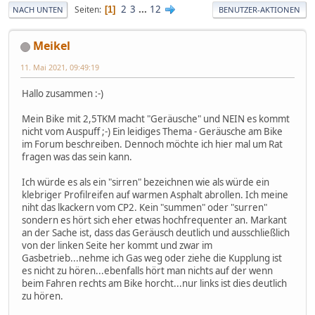
2
3
...
12
Seiten
1
NACH UNTEN
BENUTZER-AKTIONEN
Meikel
11. Mai 2021, 09:49:19
Hallo zusammen :-)
Mein Bike mit 2,5TKM macht "Geräusche" und NEIN es kommt
nicht vom Auspuff ;-) Ein leidiges Thema - Geräusche am Bike
im Forum beschreiben. Dennoch möchte ich hier mal um Rat
fragen was das sein kann.
Ich würde es als ein "sirren" bezeichnen wie als würde ein
klebriger Profilreifen auf warmen Asphalt abrollen. Ich meine
niht das lkackern vom CP2. Kein "summen" oder "surren"
sondern es hört sich eher etwas hochfrequenter an. Markant
an der Sache ist, dass das Geräusch deutlich und ausschließlich
von der linken Seite her kommt und zwar im
Gasbetrieb...nehme ich Gas weg oder ziehe die Kupplung ist
es nicht zu hören...ebenfalls hört man nichts auf der wenn
beim Fahren rechts am Bike horcht...nur links ist dies deutlich
zu hören.