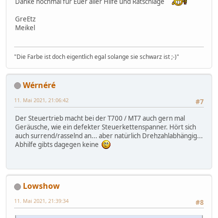
Danke nochmal für Euer aller Hilfe und Ratschläge
GreEtz
Meikel
"Die Farbe ist doch eigentlich egal solange sie schwarz ist ;-)"
Wérnéré
11. Mai 2021, 21:06:42
#7
Der Steuertrieb macht bei der T700 / MT7 auch gern mal
Geräusche, wie ein defekter Steuerkettenspanner. Hört sich
auch surrend/rasselnd an... aber natürlich Drehzahlabhängig...
Abhilfe gibts dagegen keine
Lowshow
11. Mai 2021, 21:39:34
#8