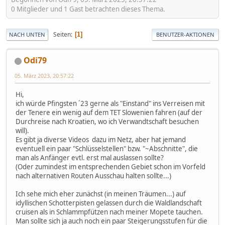
0 Mitglieder und 1 Gast betrachten dieses Thema.
Seiten
1
NACH UNTEN
BENUTZER-AKTIONEN
Odi79
05. März 2023, 20:57:22
Hi,
ich würde Pfingsten ´23 gerne als "Einstand" ins Verreisen mit
der Tenere ein wenig auf dem TET Slowenien fahren (auf der
Durchreise nach Kroatien, wo ich Verwandtschaft besuchen
will).
Es gibt ja diverse Videos dazu im Netz, aber hat jemand
eventuell ein paar "Schlüsselstellen" bzw. "~Abschnitte", die
man als Anfänger evtl. erst mal auslassen sollte?
(Oder zumindest im entsprechenden Gebiet schon im Vorfeld
nach alternativen Routen Ausschau halten sollte...)
Ich sehe mich eher zunächst (in meinen Träumen...) auf
idyllischen Schotterpisten gelassen durch die Waldlandschaft
cruisen als in Schlammpfützen nach meiner Mopete tauchen.
Man sollte sich ja auch noch ein paar Steigerungsstufen für die