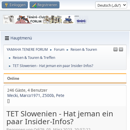
Einloggen
Registrieren
Hauptmenü
YAMAHA TENERE FORUM
Forum
Reisen & Touren
►
►
Reisen & Touren & Treffen
►
TET Slowenien - Hat jeman ein paar Insider-Infos?
►
Online
246 Gäste, 4 Benutzer
Mecki
,
Marco1971
,
Z500b
,
Pete
[]
TET Slowenien - Hat jeman ein
paar Insider-Infos?
Begonnen von Odi79, 05. März 2023, 20:57:22