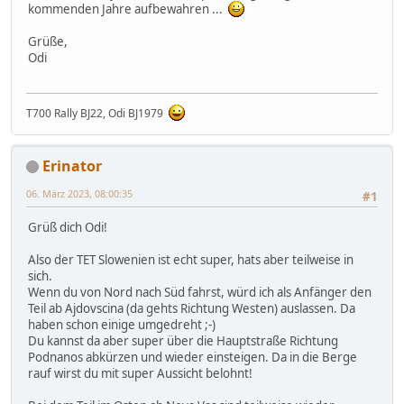
kommenden Jahre aufbewahren ...
Grüße,
Odi
T700 Rally BJ22, Odi BJ1979
Erinator
06. März 2023, 08:00:35
#1
Grüß dich Odi!
Also der TET Slowenien ist echt super, hats aber teilweise in
sich.
Wenn du von Nord nach Süd fahrst, würd ich als Anfänger den
Teil ab Ajdovscina (da gehts Richtung Westen) auslassen. Da
haben schon einige umgedreht ;-)
Du kannst da aber super über die Hauptstraße Richtung
Podnanos abkürzen und wieder einsteigen. Da in die Berge
rauf wirst du mit super Aussicht belohnt!