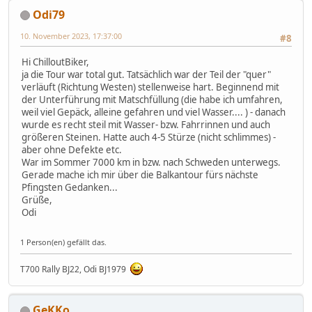
Odi79
10. November 2023, 17:37:00
#8
Hi ChilloutBiker,
ja die Tour war total gut. Tatsächlich war der Teil der "quer"
verläuft (Richtung Westen) stellenweise hart. Beginnend mit
der Unterführung mit Matschfüllung (die habe ich umfahren,
weil viel Gepäck, alleine gefahren und viel Wasser.... ) - danach
wurde es recht steil mit Wasser- bzw. Fahrrinnen und auch
größeren Steinen. Hatte auch 4-5 Stürze (nicht schlimmes) -
aber ohne Defekte etc.
War im Sommer 7000 km in bzw. nach Schweden unterwegs.
Gerade mache ich mir über die Balkantour fürs nächste
Pfingsten Gedanken...
Grüße,
Odi
1 Person(en) gefällt das.
T700 Rally BJ22, Odi BJ1979
GeKKo