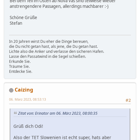
Bei dem Teil im Osten ab Nova Vas sind teilweise wieder
anstrengendere Passagen, allerdings machbarer :-)
Schöne Grüße
Stefan
In 20 Jahren wirst Du eher die Dinge bereuen,
die Du nicht getan hast, als jene, die Du getan hast.
Lichte also die Anker und verlasse den sicheren Hafen.
Lasse den Passatwind in die Segel schießen.
Erkunde Sie.
Träume Sie.
Entdecke Sie.
Caizing
06. März 2023, 08:53:13
#2
Zitat von: Erinator am 06. März 2023, 08:00:35
Grüß dich Odi!
Also der TET Slowenien ist echt super, hats aber