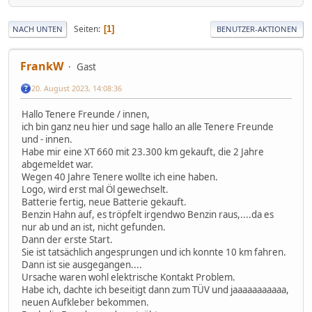
Seiten
1
NACH UNTEN
BENUTZER-AKTIONEN
FrankW
Gast
20. August 2023, 14:08:36
Hallo Tenere Freunde / innen,
ich bin ganz neu hier und sage hallo an alle Tenere Freunde
und - innen.
Habe mir eine XT 660 mit 23.300 km gekauft, die 2 Jahre
abgemeldet war.
Wegen 40 Jahre Tenere wollte ich eine haben.
Logo, wird erst mal Öl gewechselt.
Batterie fertig, neue Batterie gekauft.
Benzin Hahn auf, es tröpfelt irgendwo Benzin raus,....da es
nur ab und an ist, nicht gefunden.
Dann der erste Start.
Sie ist tatsächlich angesprungen und ich konnte 10 km fahren.
Dann ist sie ausgegangen....
Ursache waren wohl elektrische Kontakt Problem.
Habe ich, dachte ich beseitigt dann zum TÜV und jaaaaaaaaaaa,
neuen Aufkleber bekommen.