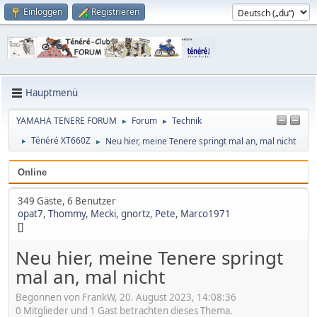
Einloggen
Registrieren
Hauptmenü
YAMAHA TENERE FORUM
Forum
Technik
►
►
Ténéré XT660Z
Neu hier, meine Tenere springt mal an, mal nicht
►
►
Online
349 Gäste, 6 Benutzer
opat7
,
Thommy
,
Mecki
,
gnortz
,
Pete
,
Marco1971
[]
Neu hier, meine Tenere springt
mal an, mal nicht
Begonnen von FrankW, 20. August 2023, 14:08:36
0 Mitglieder und 1 Gast betrachten dieses Thema.