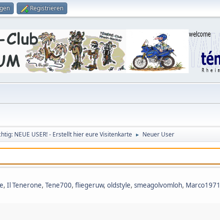
ggen
Registrieren
htig: NEUE USER! - Erstellt hier eure Visitenkarte
Neuer User
►
e
,
Il Tenerone
,
Tene700
,
fliegeruw
,
oldstyle
,
smeagolvomloh
,
Marco197