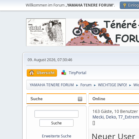
Willkommen im Forum „
YAMAHA TENERE FORUM
“.
Einlo
09. August 2026, 07:30:46
Übersicht
TinyPortal
YAMAHA TENERE FORUM
Forum
WICHTIGE INFO!
Wic
►
►
►
Suche
Online
163 Gäste, 10 Benutzer
Mecki
,
Deko
,
T7_Extrem
[]
Neuer User
Erweiterte Suche