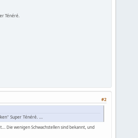
er Ténéré.
#2
en" Super Ténéré. ...
gt... Die wenigen Schwachstellen sind bekannt, und