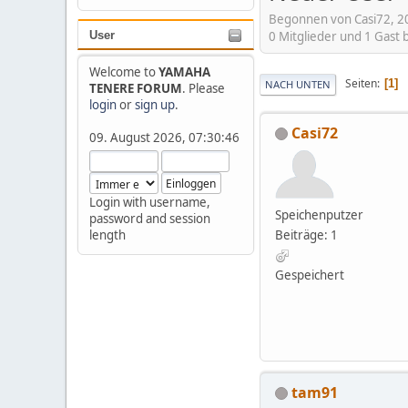
Begonnen von Casi72, 2
0 Mitglieder und 1 Gast
User
Welcome to
YAMAHA
Seiten
1
NACH UNTEN
TENERE FORUM
. Please
login
or
sign up
.
Casi72
09. August 2026, 07:30:46
Login with username,
Speichenputzer
password and session
Beiträge: 1
length
Gespeichert
tam91