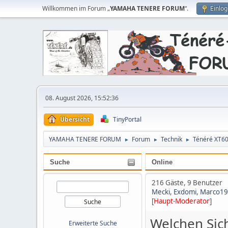
Willkommen im Forum „
YAMAHA TENERE FORUM
“.
Einlo
08. August 2026, 15:52:36
Übersicht
TinyPortal
YAMAHA TENERE FORUM
Forum
Technik
Ténéré XT6
►
►
►
Suche
Online
216 Gäste, 9 Benutzer
Mecki
,
Exdomi
,
Marco1
[
Haupt-Moderator
]
Welchen Sic
Erweiterte Suche