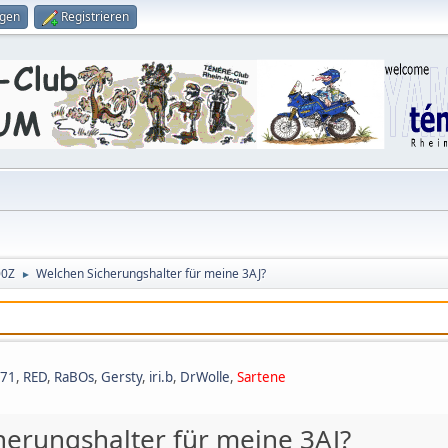
ggen
Registrieren
00Z
Welchen Sicherungshalter für meine 3AJ?
►
971
,
RED
,
RaBOs
,
Gersty
,
iri.b
,
DrWolle
,
Sartene
herungshalter für meine 3AJ?