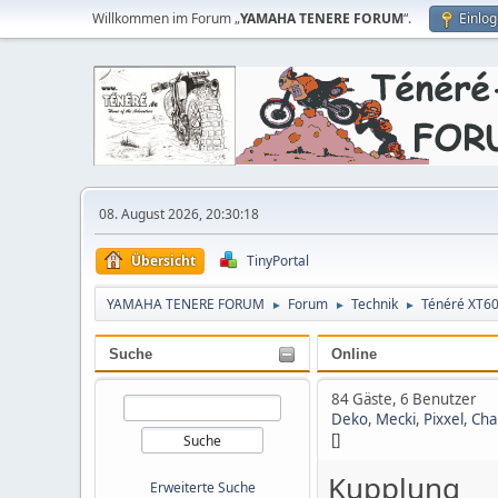
Willkommen im Forum „
YAMAHA TENERE FORUM
“.
Einlo
08. August 2026, 20:30:18
Übersicht
TinyPortal
YAMAHA TENERE FORUM
Forum
Technik
Ténéré XT6
►
►
►
Suche
Online
84 Gäste, 6 Benutzer
Deko
,
Mecki
,
Pixxel
,
Cha
[]
Kupplung
Erweiterte Suche