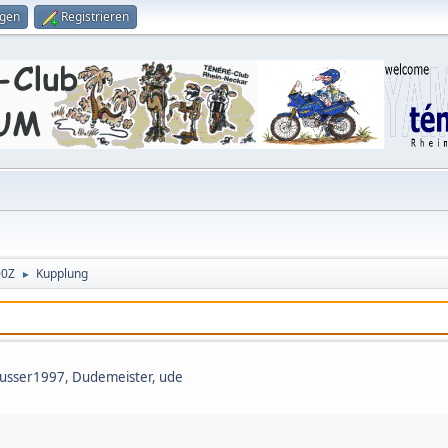
ggen
Registrieren
00Z
Kupplung
►
usser1997
,
Dudemeister
,
ude