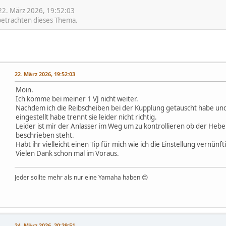
22. März 2026, 19:52:03
 betrachten dieses Thema.
22. März 2026, 19:52:03
Moin.
Ich komme bei meiner 1 VJ nicht weiter.
Nachdem ich die Reibscheiben bei der Kupplung getauscht habe und
eingestellt habe trennt sie leider nicht richtig.
Leider ist mir der Anlasser im Weg um zu kontrollieren ob der Hebel 
beschrieben steht.
Habt ihr vielleicht einen Tip für mich wie ich die Einstellung vern
Vielen Dank schon mal im Voraus.
Jeder sollte mehr als nur eine Yamaha haben 😊
24. März 2026, 20:29:51