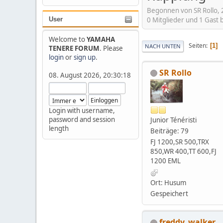
Begonnen von SR Rollo, 
0 Mitglieder und 1 Gast
User
Welcome to
YAMAHA
Seiten
1
NACH UNTEN
TENERE FORUM
. Please
login
or
sign up
.
SR Rollo
08. August 2026, 20:30:18
Login with username,
password and session
Junior Ténéristi
length
Beiträge: 79
FJ 1200,SR 500,TRX
850,WR 400,TT 600,FJ
1200 EML
Ort: Husum
Gespeichert
freddy_walker