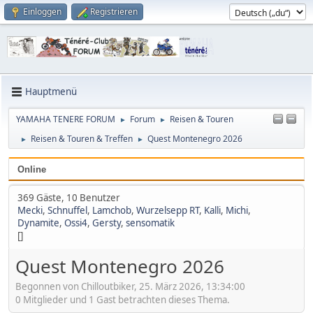
Einloggen
Registrieren
Hauptmenü
YAMAHA TENERE FORUM
Forum
Reisen & Touren
►
►
Reisen & Touren & Treffen
Quest Montenegro 2026
►
►
Online
369 Gäste, 10 Benutzer
Mecki
,
Schnuffel
,
Lamchob
,
Wurzelsepp RT
,
Kalli
,
Michi
,
Dynamite
,
Ossi4
,
Gersty
,
sensomatik
[]
Quest Montenegro 2026
Begonnen von Chilloutbiker, 25. März 2026, 13:34:00
0 Mitglieder und 1 Gast betrachten dieses Thema.