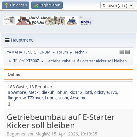
Einloggen
Registrieren
Hauptmenü
YAMAHA TENERE FORUM
Forum
Technik
►
►
Ténéré XT600Z
Getriebeumbau auf E-Starter Kicker soll bleiben
►
►
Online
183 Gäste, 13 Benutzer
Bowmore
,
Mecki
,
diekuh
,
johun
,
Rio112
,
lotti
,
oldstyle
,
Ivo
,
fliegeruw
,
T7Xover
,
Lupus
,
sushi
,
Anselmo
[]
Getriebeumbau auf E-Starter
Kicker soll bleiben
Begonnen von MogliW, 15. April 2026, 19:13:35