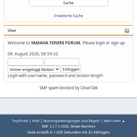
Erweiterte Suche
User
Welcome to
YAMAHA TENERE FORUM
. Please
login
or
sign up
.
08. August 2026, 08:59:33
Login with username, password and session length
SMF spam
blocked by CleanTalk
|
|
|
TinyPortal
Hilfe
Nutzungsbedingungen und Regeln
Nach oben ▲
,
SMF 2.1.7 © 2026
Simple Machines
Seite erstellt in 1.039 Sekunden mit 32 Abfragen.