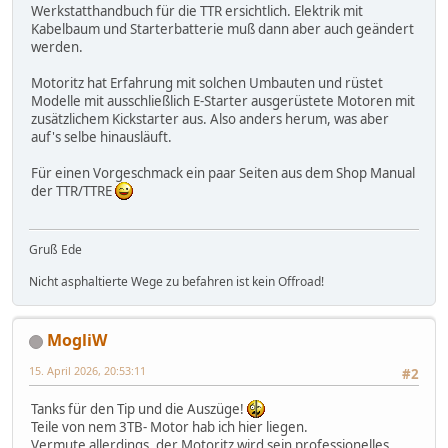
Werkstatthandbuch für die TTR ersichtlich. Elektrik mit
Kabelbaum und Starterbatterie muß dann aber auch geändert
werden.
Motoritz hat Erfahrung mit solchen Umbauten und rüstet
Modelle mit ausschließlich E-Starter ausgerüstete Motoren mit
zusätzlichem Kickstarter aus. Also anders herum, was aber
auf's selbe hinausläuft.
Für einen Vorgeschmack ein paar Seiten aus dem Shop Manual
der TTR/TTRE
Gruß Ede
Nicht asphaltierte Wege zu befahren ist kein Offroad!
MogliW
15. April 2026, 20:53:11
#2
Tanks für den Tip und die Auszüge!
Teile von nem 3TB- Motor hab ich hier liegen.
Vermute allerdings, der Motoritz wird sein professionelles