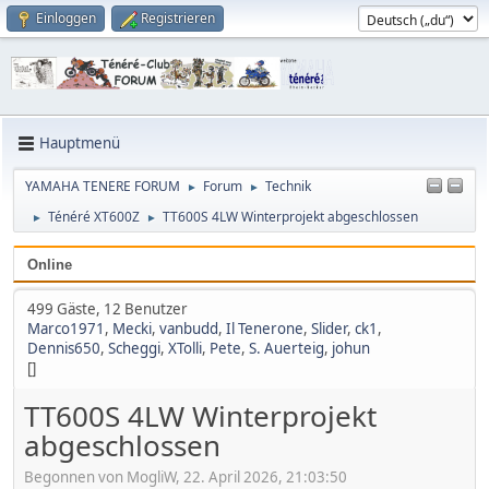
Einloggen
Registrieren
Hauptmenü
YAMAHA TENERE FORUM
Forum
Technik
►
►
Ténéré XT600Z
TT600S 4LW Winterprojekt abgeschlossen
►
►
Online
499 Gäste, 12 Benutzer
Marco1971
,
Mecki
,
vanbudd
,
Il Tenerone
,
Slider
,
ck1
,
Dennis650
,
Scheggi
,
XTolli
,
Pete
,
S. Auerteig
,
johun
[]
TT600S 4LW Winterprojekt
abgeschlossen
Begonnen von MogliW, 22. April 2026, 21:03:50