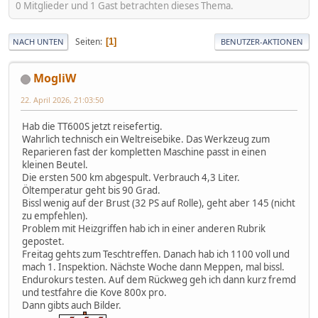
0 Mitglieder und 1 Gast betrachten dieses Thema.
Seiten
1
NACH UNTEN
BENUTZER-AKTIONEN
MogliW
22. April 2026, 21:03:50
Hab die TT600S jetzt reisefertig.
Wahrlich technisch ein Weltreisebike. Das Werkzeug zum
Reparieren fast der kompletten Maschine passt in einen
kleinen Beutel.
Die ersten 500 km abgespult. Verbrauch 4,3 Liter.
Öltemperatur geht bis 90 Grad.
Bissl wenig auf der Brust (32 PS auf Rolle), geht aber 145 (nicht
zu empfehlen).
Problem mit Heizgriffen hab ich in einer anderen Rubrik
gepostet.
Freitag gehts zum Teschtreffen. Danach hab ich 1100 voll und
mach 1. Inspektion. Nächste Woche dann Meppen, mal bissl.
Endurokurs testen. Auf dem Rückweg geh ich dann kurz fremd
und testfahre die Kove 800x pro.
Dann gibts auch Bilder.